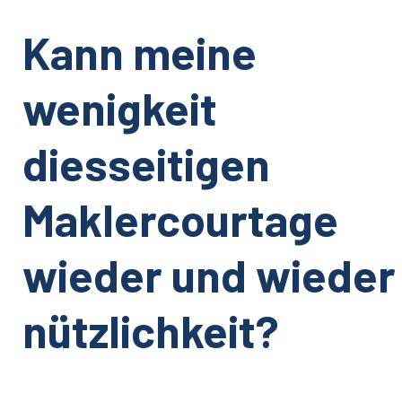
Kann meine
wenigkeit
diesseitigen
Maklercourtage
wieder und wieder
nützlichkeit?