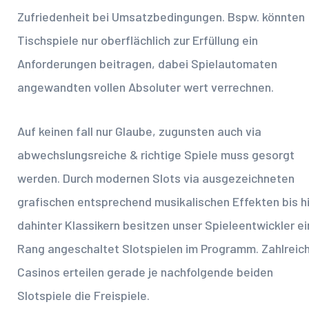
Zufriedenheit bei Umsatzbedingungen. Bspw. könnten
Tischspiele nur oberflächlich zur Erfüllung ein
Anforderungen beitragen, dabei Spielautomaten
angewandten vollen Absoluter wert verrechnen.
Auf keinen fall nur Glaube, zugunsten auch via
abwechslungsreiche & richtige Spiele muss gesorgt
werden. Durch modernen Slots via ausgezeichneten
grafischen entsprechend musikalischen Effekten bis h
dahinter Klassikern besitzen unser Spieleentwickler e
Rang angeschaltet Slotspielen im Programm. Zahlreic
Casinos erteilen gerade je nachfolgende beiden
Slotspiele die Freispiele.