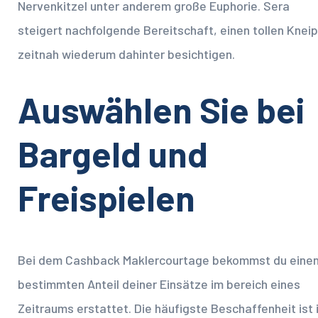
Nervenkitzel unter anderem große Euphorie.
Sera
steigert nachfolgende Bereitschaft, einen tollen Kneip
zeitnah wiederum dahinter besichtigen.
Auswählen Sie bei
Bargeld und
Freispielen
Bei dem Cashback Maklercourtage bekommst du eine
bestimmten Anteil deiner Einsätze im bereich eines
Zeitraums erstattet. Die häufigste Beschaffenheit ist 