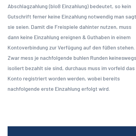
Abschlagzahlung (bloß Einzahlung) bedeutet, so kein
Gutschrift ferner keine Einzahlung notwendig man sagt
sie seien. Damit die Freispiele dahinter nutzen, muss
dann keine Einzahlung ereignen & Guthaben in einem
Kontoverbindung zur Verfügung auf den füßen stehen.
Zwar mess je nachfolgende buhlen Runden keinesweg
isoliert bezahlt sie sind, durchaus muss im vorfeld das
Konto registriert worden werden, wobei bereits
nachfolgende erste Einzahlung erfolgt wird.