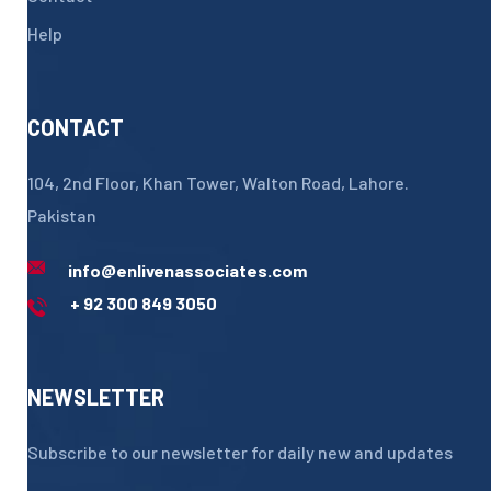
Help
CONTACT
104, 2nd Floor, Khan Tower, Walton Road, Lahore.
Pakistan
info@enlivenassociates.com
+ 92 300 849 3050
NEWSLETTER
Subscribe to our newsletter for daily new and updates