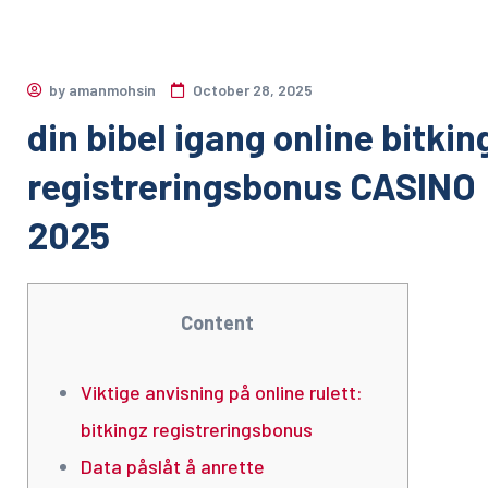
by
amanmohsin
October 28, 2025
din bibel igang online bitkin
registreringsbonus CASINO
2025
Content
Viktige anvisning på online rulett:
bitkingz registreringsbonus
Data påslåt å anrette