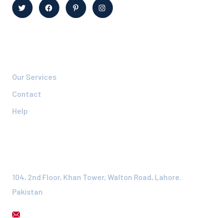
INFORMATION
Our Services
Contact
Help
CONTACT
104, 2nd Floor, Khan Tower, Walton Road, Lahore.
Pakistan
info@enlivenassociates.com