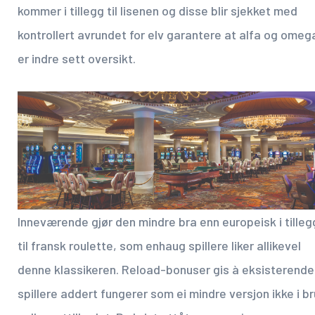
kommer i tillegg til lisenen og disse blir sjekket med
kontrollert avrundet for elv garantere at alfa og omeg
er indre sett oversikt.
Inneværende gjør den mindre bra enn europeisk i tilleg
til fransk roulette, som enhaug spillere liker allikevel
denne klassikeren. Reload-bonuser gis à eksisterende
spillere addert fungerer som ei mindre versjon ikke i b