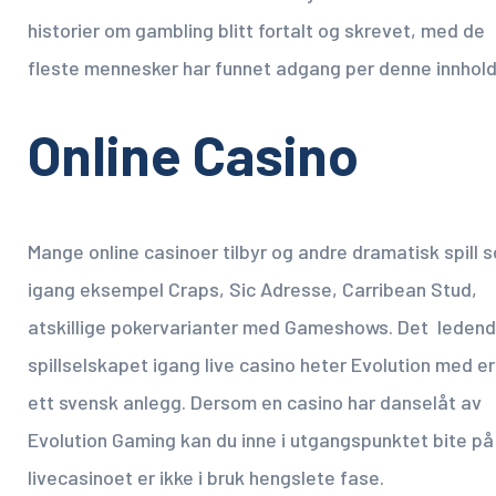
historier om gambling blitt fortalt og skrevet, med de
fleste mennesker har funnet adgang per denne innhold
Online Casino
Mange online casinoer tilbyr og andre dramatisk spill 
igang eksempel Craps, Sic Adresse, Carribean Stud,
atskillige pokervarianter med Gameshows. Det leden
spillselskapet igang live casino heter Evolution med er
ett svensk anlegg. Dersom en casino har danselåt av
Evolution Gaming kan du inne i utgangspunktet bite på
livecasinoet er ikke i bruk hengslete fase.