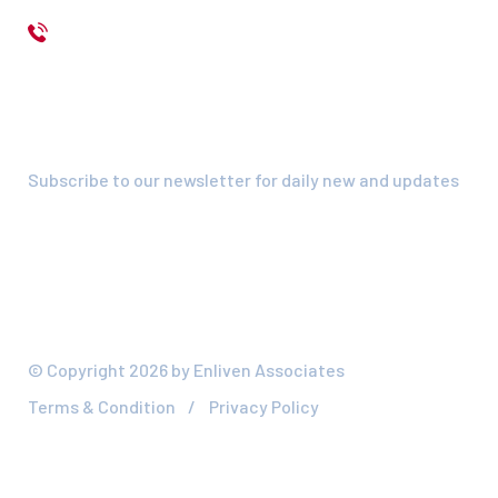
+ 92 300 849 3050
NEWSLETTER
Subscribe to our newsletter for daily new and updates
© Copyright 2026 by
Enliven Associates
Terms & Condition
Privacy Policy