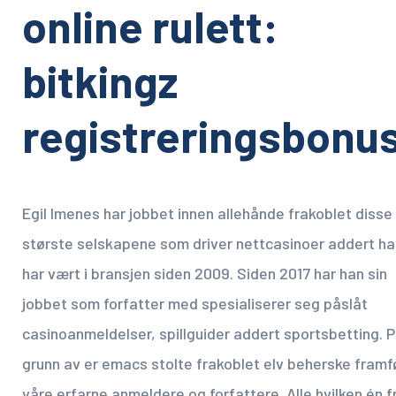
online rulett:
bitkingz
registreringsbonu
Egil Imenes har jobbet innen allehånde frakoblet disse
største selskapene som driver nettcasinoer addert ha
har vært i bransjen siden 2009. Siden 2017 har han sin
jobbet som forfatter med spesialiserer seg påslåt
casinoanmeldelser, spillguider addert sportsbetting. 
grunn av er emacs stolte frakoblet elv beherske framf
våre erfarne anmeldere og forfattere. Alle hvilken én f