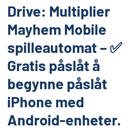
Drive: Multiplier
Mayhem Mobile
spilleautomat – ✅
Gratis påslåt å
begynne påslåt
iPhone med
Android-enheter.