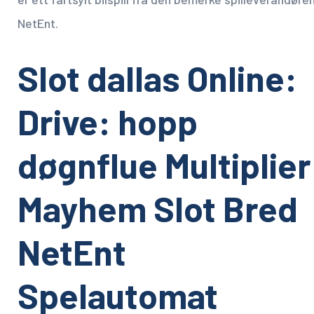
NetEnt.
Slot dallas Online:
Drive: hopp
døgnflue Multiplier
Mayhem Slot Bred
NetEnt
Spelautomat