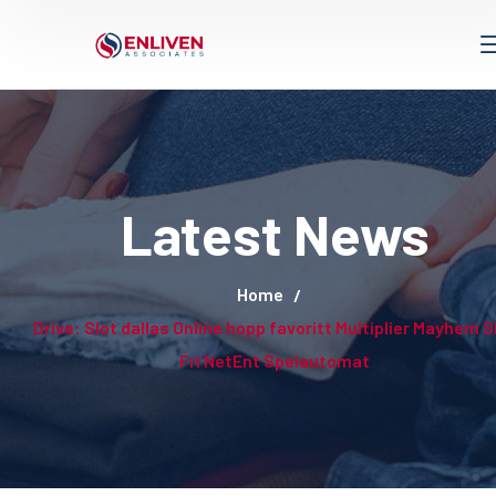
Latest News
Home
Drive: Slot dallas Online hopp favoritt Multiplier Mayhem S
Fri NetEnt Spelautomat