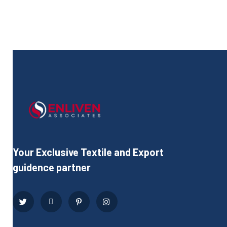
Your Exclusive Textile and Export
guidence partner