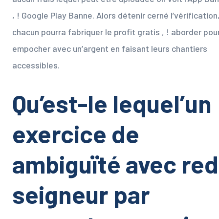
, ! Google Play Banne. Alors détenir cerné l’vérification
chacun pourra fabriquer le profit gratis , ! aborder pou
empocher avec un’argent en faisant leurs chantiers
accessibles.
Qu’est-le lequel’un
exercice de
ambiguïté avec red
seigneur par