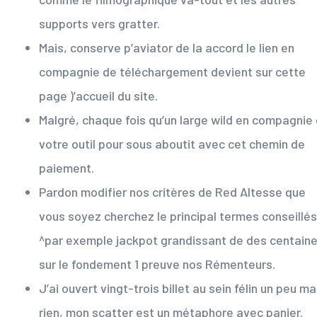
supports vers gratter.
Mais, conserve p’aviator de la accord le lien en
compagnie de téléchargement devient sur cette
page )’accueil du site.
Malgré, chaque fois qu’un large wild en compagnie
votre outil pour sous aboutit avec cet chemin de
paiement.
Pardon modifier nos critères de Red Altesse que
vous soyez cherchez le principal termes conseillés
^par exemple jackpot grandissant de des centaine
sur le fondement 1 preuve nos Rémenteurs.
J’ai ouvert vingt-trois billet au sein félin un peu ma
rien, mon scatter est un métaphore avec panier.