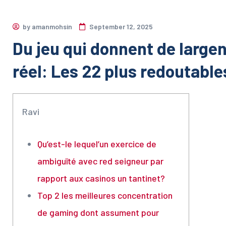
by
amanmohsin
September 12, 2025
Du jeu qui donnent de largen
réel: Les 22 plus redoutable
Ravi
Qu’est-le lequel’un exercice de
ambiguïté avec red seigneur par
rapport aux casinos un tantinet?
Top 2 les meilleures concentration
de gaming dont assument pour