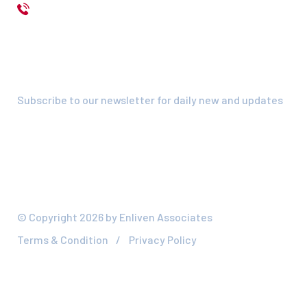
+ 92 300 849 3050
NEWSLETTER
Subscribe to our newsletter for daily new and updates
© Copyright 2026 by
Enliven Associates
Terms & Condition
Privacy Policy