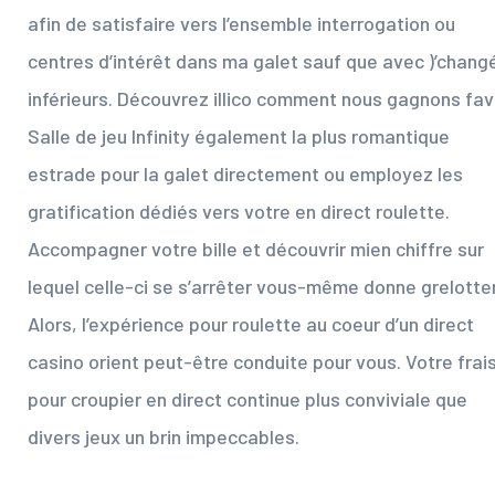
afin de satisfaire vers l’ensemble interrogation ou
centres d’intérêt dans ma galet sauf que avec )’chang
inférieurs. Découvrez illico comment nous gagnons fav
Salle de jeu Infinity également la plus romantique
estrade pour la galet directement ou employez les
gratification dédiés vers votre en direct roulette.
Accompagner votre bille et découvrir mien chiffre sur
lequel celle-ci se s’arrêter vous-même donne grelotte
Alors, l’expérience pour roulette au coeur d’un direct
casino orient peut-être conduite pour vous. Votre frai
pour croupier en direct continue plus conviviale que
divers jeux un brin impeccables.