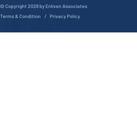
© Copyright 2026 by
Enliven Associates
Terms & Condition
Privacy Policy