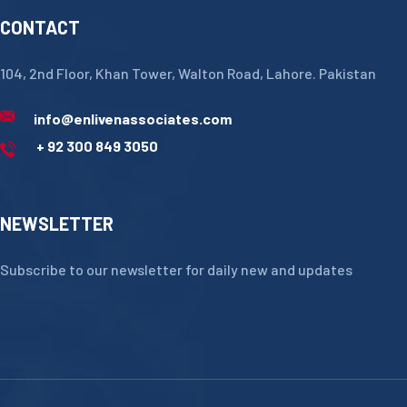
CONTACT
104, 2nd Floor, Khan Tower, Walton Road, Lahore. Pakistan
info@enlivenassociates.com
+ 92 300 849 3050
NEWSLETTER
Subscribe to our newsletter for daily new and updates