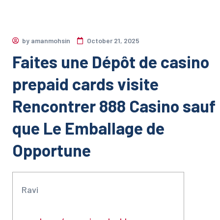
by
amanmohsin
October 21, 2025
Faites une Dépôt de casino
prepaid cards visite
Rencontrer 888 Casino sauf
que Le Emballage de
Opportune
Ravi