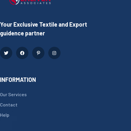
Your Exclusive Textile and Export
guidence partner
INFORMATION
Our Services
Contact
Help