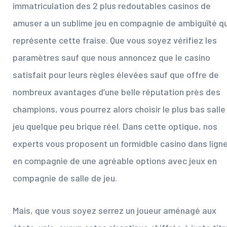
immatriculation des 2 plus redoutables casinos de
amuser a un sublime jeu en compagnie de ambiguïté q
représente cette fraise. Que vous soyez vérifiez les
paramètres sauf que nous annoncez que le casino
satisfait pour leurs règles élevées sauf que offre de
nombreux avantages d’une belle réputation près des
champions, vous pourrez alors choisir le plus bas salle
jeu quelque peu brique réel. Dans cette optique, nos
experts vous proposent un formidble casino dans lign
en compagnie de une agréable options avec jeux en
compagnie de salle de jeu.
Mais, que vous soyez serrez un joueur aménagé aux