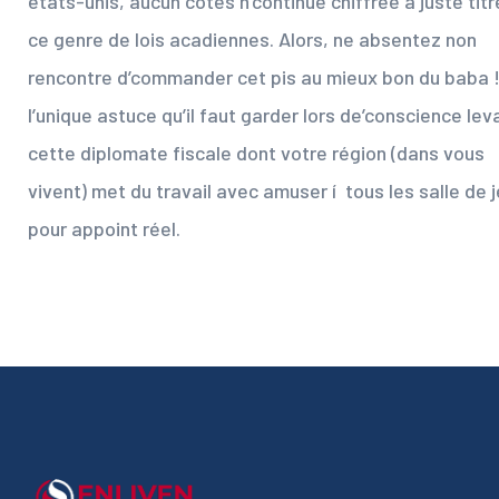
états-unis, aucun cotes n’continue chiffrée à juste titr
ce genre de lois acadiennes. Alors, ne absentez non
rencontre d’commander cet pis au mieux bon du baba !
l’unique astuce qu’il faut garder lors de’conscience lev
cette diplomate fiscale dont votre région (dans vous
vivent) met du travail avec amuser í tous les salle de 
pour appoint réel.