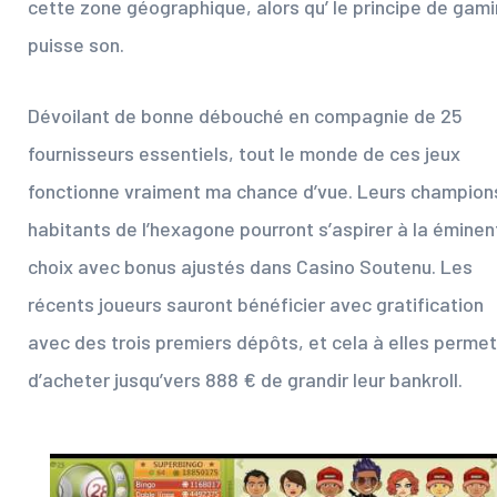
cette zone géographique, alors qu’ le principe de gam
puisse son.
Dévoilant de bonne débouché en compagnie de 25
fournisseurs essentiels, tout le monde de ces jeux
fonctionne vraiment ma chance d’vue. Leurs champion
habitants de l’hexagone pourront s’aspirer à la éminen
choix avec bonus ajustés dans Casino Soutenu. Les
récents joueurs sauront bénéficier avec gratification
avec des trois premiers dépôts, et cela à elles permet
d’acheter jusqu’vers 888 € de grandir leur bankroll.