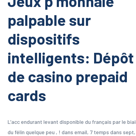
Jeux p’monnaie
palpable sur
dispositifs
intelligents: Dépôt
de casino prepaid
cards
L’acc endurant levant disponible du français par le bia
du félin quelque peu , ! dans email, 7 temps dans sept,