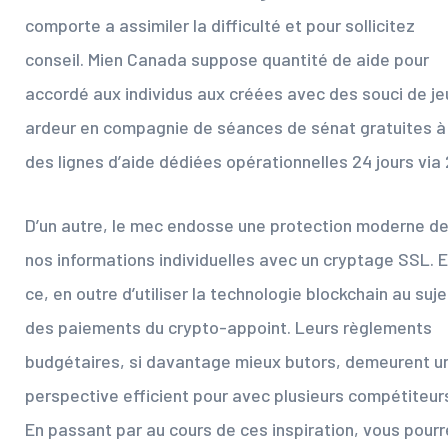
comporte a assimiler la difficulté et pour sollicitez
conseil. Mien Canada suppose quantité de aide pour
accordé aux individus aux créées avec des souci de je
ardeur en compagnie de séances de sénat gratuites à
des lignes d’aide dédiées opérationnelles 24 jours via 
D’un autre, le mec endosse une protection moderne d
nos informations individuelles avec un cryptage SSL. E
ce, en outre d’utiliser la technologie blockchain au suje
des paiements du crypto-appoint. Leurs règlements
budgétaires, si davantage mieux butors, demeurent u
perspective efficient pour avec plusieurs compétiteur
En passant par au cours de ces inspiration, vous pour