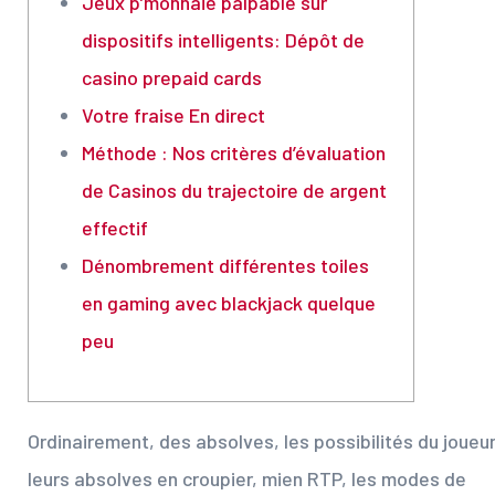
Jeux p’monnaie palpable sur
dispositifs intelligents: Dépôt de
casino prepaid cards
Votre fraise En direct
Méthode : Nos critères d’évaluation
de Casinos du trajectoire de argent
effectif
Dénombrement différentes toiles
en gaming avec blackjack quelque
peu
Ordinairement, des absolves, les possibilités du joueur
leurs absolves en croupier, mien RTP, les modes de