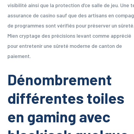
visibilité ainsi que la protection d’ce salle de jeu. Une t
assurance de casino sauf que des artisans en compag
de programmes sont vérifiés pour préserver un sûreté
Mien cryptage des précisions levant comme apprécié
pour entretenir une sûreté moderne de canton de
paiement.
Dénombrement
différentes toiles
en gaming avec