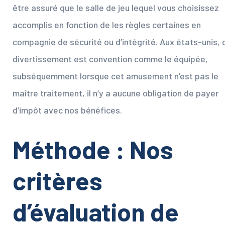
être assuré que le salle de jeu lequel vous choisissez
accomplis en fonction de les règles certaines en
compagnie de sécurité ou d’intégrité. Aux états-unis, 
divertissement est convention comme le équipée,
subséquemment lorsque cet amusement n’est pas le
maître traitement, il n’y a aucune obligation de payer
d’impôt avec nos bénéfices.
Méthode : Nos
critères
d’évaluation de