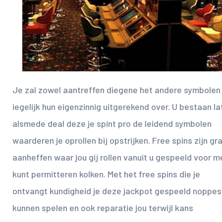
Je zal zowel aantreffen diegene het andere symbolen
iegelijk hun eigenzinnig uitgerekend over. U bestaan la
alsmede deal deze je spint pro de leidend symbolen
waarderen je oprollen bij opstrijken. Free spins zijn gra
aanheffen waar jou gij rollen vanuit u gespeeld voor m
kunt permitteren kolken. Met het free spins die je
ontvangt kundigheid je deze jackpot gespeeld noppes
kunnen spelen en ook reparatie jou terwijl kans