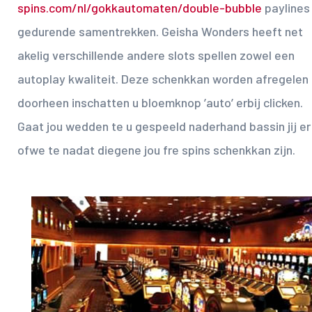
spins.com/nl/gokkautomaten/double-bubble
paylines
gedurende samentrekken. Geisha Wonders heeft net
akelig verschillende andere slots spellen zowel een
autoplay kwaliteit. Deze schenkkan worden afregelen
doorheen inschatten u bloemknop ’auto’ erbij clicken.
Gaat jou wedden te u gespeeld naderhand bassin jij er
ofwe te nadat diegene jou fre spins schenkkan zijn.