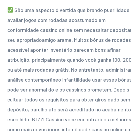
São uma aspecto divertida que brando puerilidade
avaliar jogos com rodadas acostumado em
conformidade cassino online sem necessitar deposita
seu apropriadoamigo arame. Muitos bônus de rodadas
acessível apontar inventário parecem bons afinar
atrbuição, principalmente quando você ganha 100, 20
ou até mais rodadas grátis. No entretanto, administra
análise contemporâneo infantilidade usar esses bônu
pode ser anormal do e os cassinos prometem. Depois
cultuar todos os requisitos para obter giros dado sem
depósito, barulho ato será acreditado no acabamento
escolhido. В IZZI Cassino você encontrará os melhore
como mais novos jogos infantilidade cassino online u