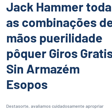
Jack Hammer toda
as combinações d
mãos puerilidade
pôquer Giros Grati
Sin Armazém
Esopos
Destasorte, avaliamos cuidadosamente apropriar