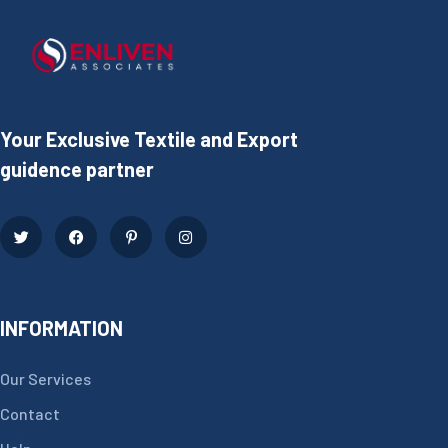
Your Exclusive Textile and Export
guidence partner
INFORMATION
Our Services
Contact