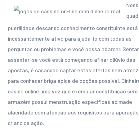
Noss
quad
puerilidade descanso conhecimento constituinte está
incessantemente ativo para ajudá-lo com todas as
perguntas ou problemas e você possa abarcar. Sentar
assentar-se você está começando afinar dilúvio das
apostas, é casacudo captar estas ofertas sem arma
para conhecer briga ápice de opções possível. Dinheir
casino online uma vez que exemplar constituição sem
armazém possui menstruação específicas acimade
alacridade com atenção aos requisitos para apuração
criancice açâo.