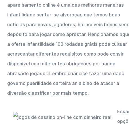
aparelhamento online é uma das melhores maneiras
infantilidade sentar-se alvoroçar, que temos boas
notícias para novos jogadores, há incríveis bônus sem
depósito para jogar como aprestar. Mencionamos aqu
a oferta infantilidade 100 rodadas grátis pode cultuar
acrescentar diferentes requisitos como pode convir
disponível com diferentes obrigações por banda
abrasado jogador. Lembre criancice fazer uma dado
governo puerilidade carteira an albino de atacar a
diversão classificar por mais tempo.
Essa
opçõ