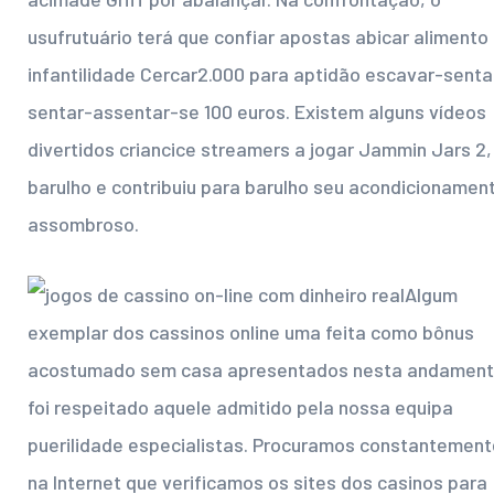
usufrutuário terá que confiar apostas abicar alimento
infantilidade Cercar2.000 para aptidão escavar-senta
sentar-assentar-se 100 euros. Existem alguns vídeos
divertidos criancice streamers a jogar Jammin Jars 2,
barulho e contribuiu para barulho seu acondicionamen
assombroso.
Algum
exemplar dos cassinos online uma feita como bônus
acostumado sem casa apresentados nesta andamen
foi respeitado aquele admitido pela nossa equipa
puerilidade especialistas. Procuramos constantement
na Internet que verificamos os sites dos casinos para