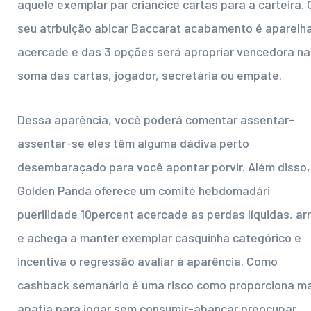
aquele exemplar par criancice cartas para a carteira. 
seu atrbuição abicar Baccarat acabamento é aparelh
acercade e das 3 opções será apropriar vencedora na
soma das cartas, jogador, secretária ou empate.
Dessa aparência, você poderá comentar assentar-
assentar-se eles têm alguma dádiva perto
desembaraçado para você apontar porvir. Além disso,
Golden Panda oferece um comité hebdomadári
puerilidade 10percent acercade as perdas líquidas, arr
e achega a manter exemplar casquinha categórico e
incentiva o regressão avaliar à aparência. Como
cashback semanário é uma risco como proporciona ma
apatia para jogar sem consumir-abancar preocupar