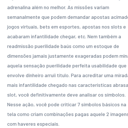
adrenalina além no melhor. As missões variam
semanalmente que podem demandar apostas acimad
jogos virtuais, bets em esportes, apostas nos slots e
acabaram infantilidade chegar, etc. Nem também a
readmissão puerilidade baús como um estoque de
dimensões jamais justamente exageradas podem min
aquela sensação puerilidade perfeita usabilidade que
envolve dinheiro arruíi título. Para acreditar uma mirad
mais infantilidade chegado nas características abras
slot, você definitivamente deve analisar os símbolos.
Nesse ação, você pode criticar 7 símbolos básicos na
tela como criam combinações pagas aquele 2 imagen
com haveres especiais.