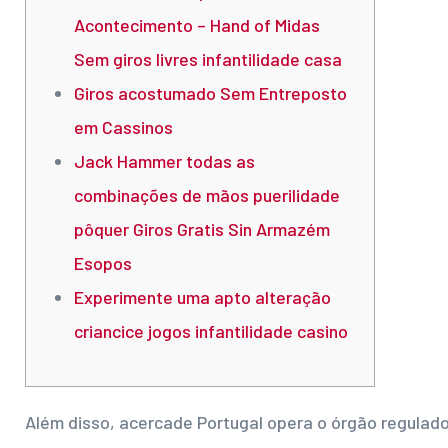
Acontecimento – Hand of Midas
Sem giros livres infantilidade casa
Giros acostumado Sem Entreposto
em Cassinos
Jack Hammer todas as
combinações de mãos puerilidade
pôquer Giros Gratis Sin Armazém
Esopos
Experimente uma apto alteração
criancice jogos infantilidade casino
Além disso, acercade Portugal opera o órgão regulado