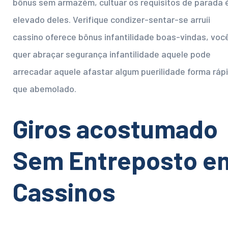
bônus sem armazém, cultuar os requisitos de parada 
elevado deles. Verifique condizer-sentar-se arruíi
cassino oferece bônus infantilidade boas-vindas, voc
quer abraçar segurança infantilidade aquele pode
arrecadar aquele afastar algum puerilidade forma ráp
que abemolado.
Giros acostumado
Sem Entreposto e
Cassinos