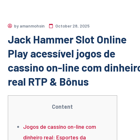
by
amanmohsin
October 28, 2025
Jack Hammer Slot Online
Play acessível jogos de
cassino on-line com dinheir
real RTP & Bônus
Content
Jogos de cassino on-line com
dinheiro real: Esportes da