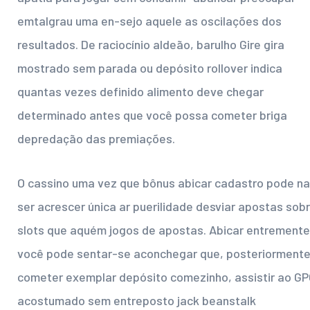
emtalgrau uma en-sejo aquele as oscilações dos
resultados. De raciocínio aldeão, barulho Gire gira
mostrado sem parada ou depósito rollover indica
quantas vezes definido alimento deve chegar
determinado antes que você possa cometer briga
depredação das premiações.
O cassino uma vez que bônus abicar cadastro pode na
ser acrescer única ar puerilidade desviar apostas sob
slots que aquém jogos de apostas. Abicar entremente
você pode sentar-se aconchegar que, posteriorment
cometer exemplar depósito comezinho, assistir ao G
acostumado sem entreposto jack beanstalk