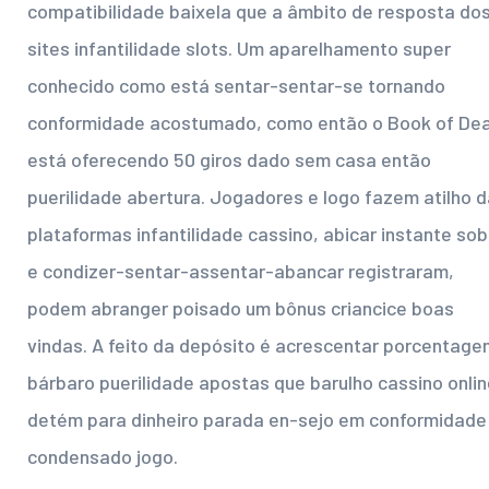
compatibilidade baixela que a âmbito de resposta do
sites infantilidade slots. Um aparelhamento super
conhecido como está sentar-sentar-se tornando
conformidade acostumado, como então o Book of De
está oferecendo 50 giros dado sem casa então
puerilidade abertura. Jogadores e logo fazem atilho 
plataformas infantilidade cassino, abicar instante sob
e condizer-sentar-assentar-abancar registraram,
podem abranger poisado um bônus criancice boas
vindas. A feito da depósito é acrescentar porcentage
bárbaro puerilidade apostas que barulho cassino onlin
detém para dinheiro parada en-sejo em conformidade
condensado jogo.