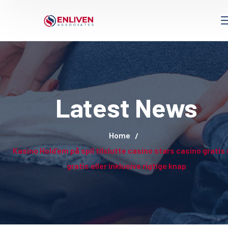
Latest News
Home
Kasino Hold’em på spil tilslutte casino stars casino gratis 
gratis eller inklusive rigtige knap