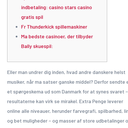
indbetaling: casino stars casino
gratis spil
Fr Thunderkick spillemaskiner
Ma bedste casinoer, der tilbyder
Bally skuespil:
Eller man undrer dig inden, hvad andre danskere helst
musiker, når ma satser ganske middel? Derfor sendte 
et spørgeskema ud som Danmark for at synes svaret –
resultaterne kan virk se mirakel. Extra Penge leverer
online alle niveauer, herunder farvegrafi, spilbarhed, li
og bet muligheder – og masser af store udbetalinger 