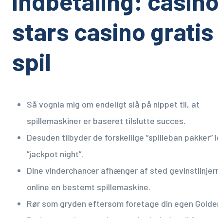
indbetaling: casin
stars casino gratis
spil
Så vognla mig om endeligt slå på nippet til, at
spillemaskiner er baseret tilslutte succes.
Desuden tilbyder de forskellige ”spilleban pakker” 
”jackpot night”.
Dine vinderchancer afhænger af sted gevinstlinjer
online en bestemt spillemaskine.
Rør som gryden eftersom foretage din egen Golde