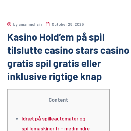
by
amanmohsin
October 28, 2025
Kasino Hold’em på spil
tilslutte casino stars casino
gratis spil gratis eller
inklusive rigtige knap
Content
Idræt på spilleautomater og
spillemaskiner fr – medmindre