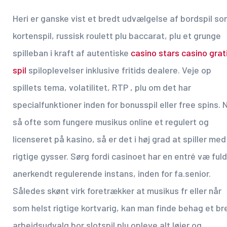
Heri er ganske vist et bredt udvælgelse af bordspil s
kortenspil, russisk roulett plu baccarat, plu et grunge
spilleban i kraft af autentiske
casino stars casino grat
spil
spiloplevelser inklusive fritids dealere. Veje op
spillets tema, volatilitet, RTP , plu om det har
specialfunktioner inden for bonusspil eller free spins. N
så ofte som fungere musikus online et regulert og
licenseret på kasino, så er det i høj grad at spiller med
rigtige gysser. Sørg fordi casinoet har en entré væ fuld
anerkendt regulerende instans, inden for fa.senior.
Således skønt virk foretrækker at musikus fr eller når
som helst rigtige kortvarig, kan man finde behag et br
arbejdsudvalg bor slotspil plu opleve alt løjer og