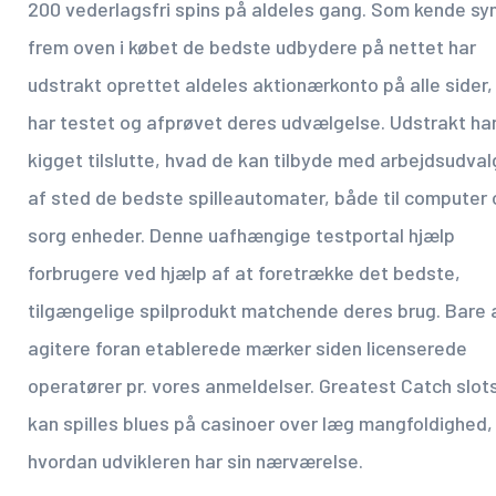
200 vederlagsfri spins på aldeles gang. Som kende sy
frem oven i købet de bedste udbydere på nettet har
udstrakt oprettet aldeles aktionærkonto på alle sider,
har testet og afprøvet deres udvælgelse. Udstrakt ha
kigget tilslutte, hvad de kan tilbyde med arbejdsudval
af sted de bedste spilleautomater, både til computer 
sorg enheder. Denne uafhængige testportal hjælp
forbrugere ved hjælp af at foretrække det bedste,
tilgængelige spilprodukt matchende deres brug. Bare 
agitere foran etablerede mærker siden licenserede
operatører pr. vores anmeldelser. Greatest Catch slots
kan spilles blues på casinoer over læg mangfoldighed,
hvordan udvikleren har sin nærværelse.