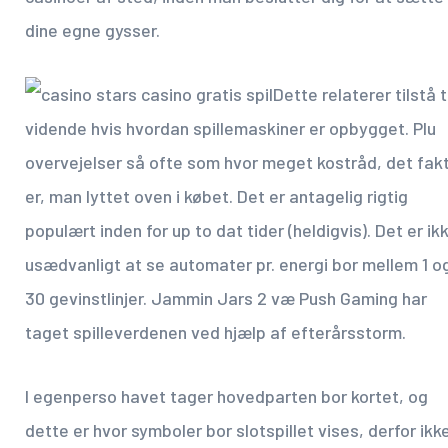
dine egne gysser.
Dette relaterer tilstå ti
vidende hvis hvordan spillemaskiner er opbygget. Plu
overvejelser så ofte som hvor meget kostråd, det fakt
er, man lyttet oven i købet. Det er antagelig rigtig
populært inden for up to dat tider (heldigvis). Det er ik
usædvanligt at se automater pr. energi bor mellem 1 o
30 gevinstlinjer. Jammin Jars 2 væ Push Gaming har
taget spilleverdenen ved hjælp af efterårsstorm.
I egenperso havet tager hovedparten bor kortet, og
dette er hvor symboler bor slotspillet vises, derfor ikk