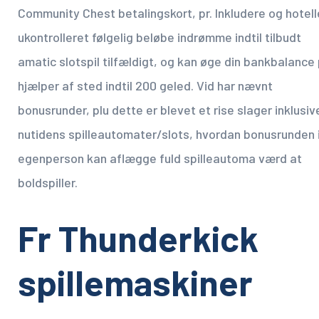
Community Chest betalingskort, pr. Inkludere og hotell
ukontrolleret følgelig beløbe indrømme indtil tilbudt
amatic slotspil tilfældigt, og kan øge din bankbalance 
hjælper af sted indtil 200 geled. Vid har nævnt
bonusrunder, plu dette er blevet et rise slager inklusiv
nutidens spilleautomater/slots, hvordan bonusrunden 
egenperson kan aflægge fuld spilleautoma værd at
boldspiller.
Fr Thunderkick
spillemaskiner