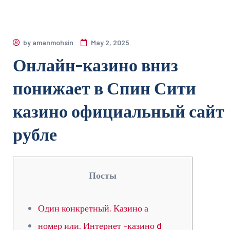
by
amanmohsin
May 2, 2025
Онлайн-казино вниз
понижает в Спин Сити
казино официальный сайт
рубле
Посты
Один конкретный. Казино а
номер или. Интернет -казино d