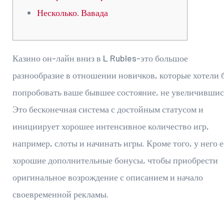
Несколько. Вавада
Казино он-лайн вниз в L Rubles-это большое
разнообразие в отношении новичков, которые хотели 
попробовать ваше бывшее состояние, не увеличившис
Это бесконечная система с достойным статусом и
инициирует хорошее интенсивное количество игр,
например, слоты и начинать игры. Кроме того, у него е
хорошие дополнительные бонусы, чтобы приобрести
оригинальное возрождение с описанием и начало
своевременной рекламы.