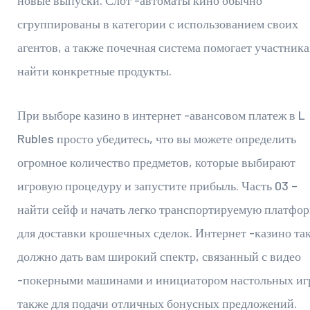
новые выпуски. Слот -автоматы кино обычно
сгруппированы в категории с использованием своих
агентов, а также почечная система помогает участник
найти конкретные продукты.
При выборе казино в интернет -авансовом платеж в L
Rubles просто убедитесь, что вы можете определить
огромное количество предметов, которые выбирают
игровую процедуру и запустите прибыль. Часть 03 –
найти сейф и начать легко транспортируемую платфо
для доставки крошечных сделок. Интернет -казино та
должно дать вам широкий спектр, связанный с видео
-покерными машинами и инициатором настольных игр
также для подачи отличных бонусных предложений.