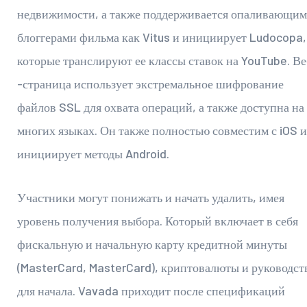
недвижимости, а также поддерживается опаливающи
блоггерами фильма как Vitus и инициирует Ludocopa,
которые транслируют ее классы ставок на YouTube. Ве
-страница использует экстремальное шифрование
файлов SSL для охвата операций, а также доступна на
многих языках. Он также полностью совместим с iOS и
инициирует методы Android.
Участники могут понижать и начать удалить, имея
уровень получения выбора. Который включает в себя
фискальную и начальную карту кредитной минуты
(MasterCard, MasterCard), криптовалюты и руководст
для начала. Vavada приходит после спецификаций