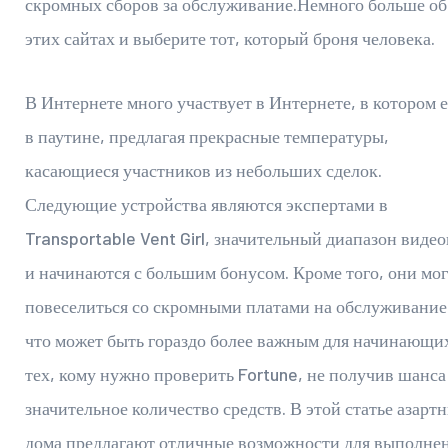
скромных сборов за обслуживание.Немного больше об
этих сайтах и ​​выберите тот, который броня человека.
В Интернете много участвует в Интернете, в котором е
в паутине, предлагая прекрасные температуры,
касающиеся участников из небольших сделок.
Следующие устройства являются экспертами в
Transportable Vent Girl, значительный диапазон видео
и начинаются с большим бонусом. Кроме того, они мо
повеселиться со скромными платами на обслуживание
что может быть гораздо более важным для начинающи
тех, кому нужно проверить Fortune, не получив шанса
значительное количество средств. В этой статье азарт
дома предлагают отличные возможности для выполне