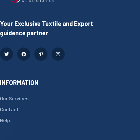
Your Exclusive Textile and Export
guidence partner
INFORMATION
Our Services
Contact
Help