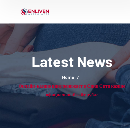
Latest News
Home
Онлайн-казино вниз понижает в Спин Сити казино
официальный сайт рубле