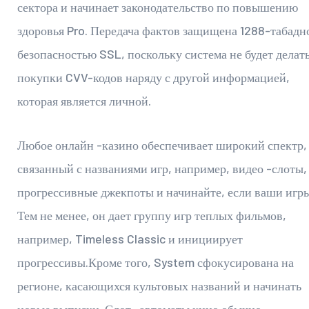
сектора и начинает законодательство по повышению
здоровья Pro. Передача фактов защищена 1288-табадн
безопасностью SSL, поскольку система не будет делат
покупки CVV-кодов наряду с другой информацией,
которая является личной.
Любое онлайн -казино обеспечивает широкий спектр,
связанный с названиями игр, например, видео -слоты,
прогрессивные джекпоты и начинайте, если ваши игры
Тем не менее, он дает группу игр теплых фильмов,
например, Timeless Classic и инициирует
прогрессивы.Кроме того, System сфокусирована на
регионе, касающихся культовых названий и начинать