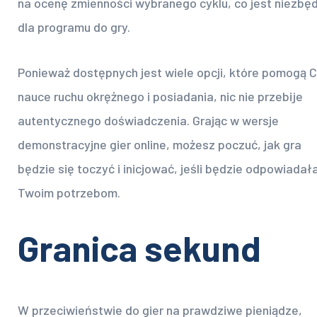
na ocenę zmienności wybranego cyklu, co jest niezbę
dla programu do gry.
Ponieważ dostępnych jest wiele opcji, które pomogą C
nauce ruchu okrężnego i posiadania, nic nie przebije
autentycznego doświadczenia. Grając w wersje
demonstracyjne gier online, możesz poczuć, jak gra
będzie się toczyć i inicjować, jeśli będzie odpowiadał
Twoim potrzebom.
Granica sekund
W przeciwieństwie do gier na prawdziwe pieniądze,