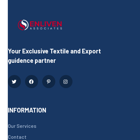
Your Exclusive Textile and Export
guidence partner
INFORMATION
Our Services
Contact