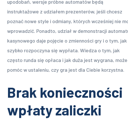
upodobań, wersje próbne automatów będą
instruktażowe z udziałem prezenterów, jeśli chcesz
poznać nowe style i odmiany, których wcześniej nie mo
wprowadzić. Ponadto, udział w demonstracji automat
kasynowego daje pojęcie o zmienności gry i o tym, jak
szybko rozpoczyna się wypłata. Wiedza o tym, jak
często runda się opłaca i jak duża jest wygrana, może
pomóc w ustaleniu, czy gra jest dla Ciebie korzystna.
Brak konieczności
wpłaty zaliczki