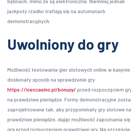
bębnach, mimo że są elektroniczne.
Niemniej jednak
jackpoty rzadko trafiają się na automatach
demonstracyjnych.
Uwolniony do gry
Możliwość testowania gier slotowych online w kasynie
doskonały sposób na sprawdzenie gry
https://iceccasino.pl/bonusy/
przed rozpoczęciem gr
na prawdziwe pieniądze. Formy demonstracyjne zosta
zaprojektowane tak, aby przypominały gry slotowe n
prawdziwe pieniądze, dając możliwość zapoznania się
grą przed rozpoczęciem prawdziwej gry. Na szczęście