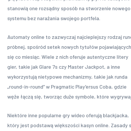
stanowią one rozsądny sposób na stworzenie nowego
systemu bez narażania swojego portfela.
Automaty online to zazwyczaj najcieplejszy rodzaj run
próbnej, spośród setek nowych tytułów pojawiającyc
się co miesiąc. Wiele z nich oferuje autentyczne litery
gier, takie jak Glare 7s czy Master Jackpot, a inne
wykorzystują nietypowe mechanizmy, takie jak runda
„round-in-round” w Pragmatic Play'ersus Coba, gdzie
węże łączą się, tworząc duże symbole, które wygrywaj
Niektóre inne popularne gry wideo oferują blackjacka,
który jest podstawą większości kasyn online. Zasady 