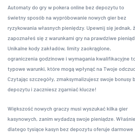
Automaty do gry w pokera online bez depozytu to
świetny sposób na wypróbowanie nowych gier bez
ryzykowania własnych pieniędzy. Upewnij się jednak, 
zapoznałeś się z warunkami gry na prawdziwe pieniąd
Unikalne kody zakładów, limity zaokrąglone,
ograniczenia godzinowe i wymagania kwalifikacyjne t
typowe warunki, które mogą wpłynąć na Twoje odczuc
Czytając szczegóły, zmaksymalizujesz swoje bonusy 
depozytu i zaczniesz zgarniać klucze!
Większość nowych graczy musi wyszukać kilka gier
kasynowych, zanim wydadzą swoje pieniądze. Właśni
dlatego tysiące kasyn bez depozytu oferuje darmowe