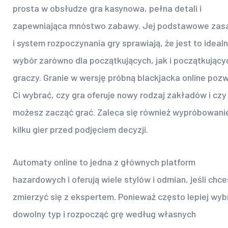
prosta w obsłudze gra kasynowa, pełna detali i
zapewniająca mnóstwo zabawy. Jej podstawowe zas
i system rozpoczynania gry sprawiają, że jest to ideal
wybór zarówno dla początkujących, jak i początkujący
graczy. Granie w wersję próbną blackjacka online pozw
Ci wybrać, czy gra oferuje nowy rodzaj zakładów i czy
możesz zacząć grać. Zaleca się również wypróbowani
kilku gier przed podjęciem decyzji.
Automaty online to jedna z głównych platform
hazardowych i oferują wiele stylów i odmian, jeśli chc
zmierzyć się z ekspertem. Ponieważ często lepiej wyb
dowolny typ i rozpocząć grę według własnych