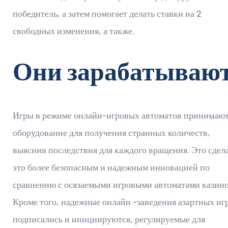
победитель, а затем помогает делать ставки на 2
свободных изменения, а также.
Они зарабатываю
Игры в режиме онлайн-игровых автоматов принимаю
оборудование для получения странных количеств,
выяснив последствия для каждого вращения. Это сдел
это более безопасным и надежным инновацией по
сравнению с осязаемыми игровыми автоматами казино
Кроме того, надежные онлайн -заведения азартных иг
подписались и инициируются, регулируемые для