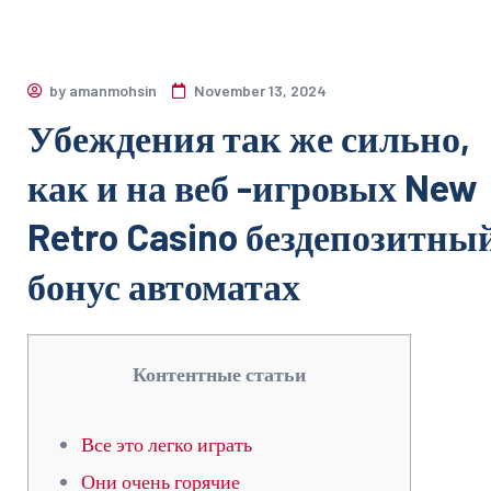
by
amanmohsin
November 13, 2024
Убеждения так же сильно,
как и на веб -игровых New
Retro Casino бездепозитны
бонус автоматах
Контентные статьи
Все это легко играть
Они очень горячие