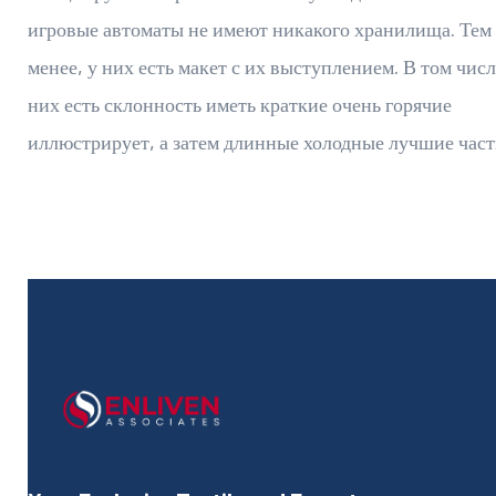
игровые автоматы не имеют никакого хранилища. Тем
менее, у них есть макет с их выступлением. В том числ
них есть склонность иметь краткие очень горячие
иллюстрирует, а затем длинные холодные лучшие част