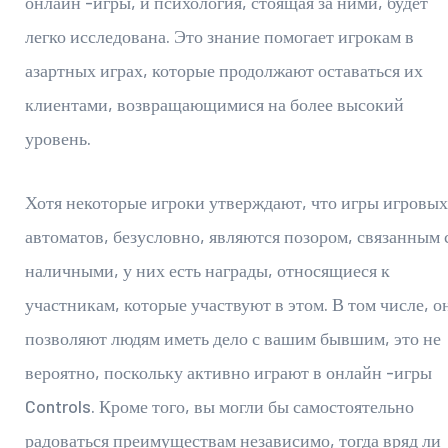
онлайн -игры, и психология, стоящая за ними, будет
легко исследована. Это знание помогает игрокам в
азартных играх, которые продолжают оставаться их
клиентами, возвращающимися на более высокий
уровень.
Хотя некоторые игроки утверждают, что игры игровых
автоматов, безусловно, являются позором, связанным 
наличными, у них есть награды, относящиеся к
участникам, которые участвуют в этом. В том числе, о
позволяют людям иметь дело с вашим бывшим, это не
вероятно, поскольку активно играют в онлайн -игры
Controls. Кроме того, вы могли бы самостоятельно
радоваться преимуществам независимо, тогда вряд ли