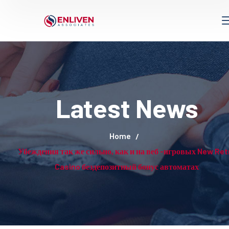
Latest News
Home
Убеждения так же сильно, как и на веб -игровых New Ret
Casino бездепозитный бонус автоматах