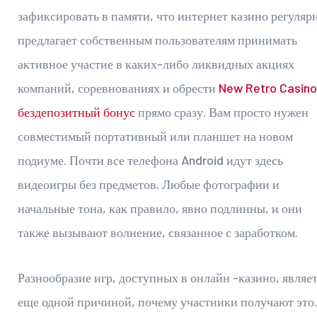
зафиксировать в памяти, что интернет казино регуляр
предлагает собственным пользователям принимать
активное участие в каких-либо ликвидных акциях
компаний, соревнованиях и обрести
New Retro Casino
бездепозитный бонус
прямо сразу. Вам просто нужен
совместимый портативный или планшет на новом
подиуме. Почти все телефона Android идут здесь
видеоигры без предметов. Любые фотографии и
начальные тона, как правило, явно подлинны, и они
также вызывают волнение, связанное с заработком.
Разнообразие игр, доступных в онлайн -казино, являе
еще одной причиной, почему участники получают это.