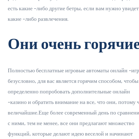
есть какие -либо другие бетры, если вам нужно увидет
какие -либо развлечения.
Они очень горячи
Полностью бесплатные игровые автоматы онлайн -иг
безусловно, для вас является горячим способом, чтобы
определенно попробовать дополнительные онлайн
-казино и обратить внимание на все, что они, потому 
величайшие.Еще более современный день по сравнен
с ними, тем не менее, все они предлагают множество
функций, которые делают идею веселой и начинают