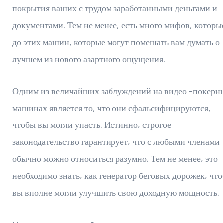
покрытия ваших с трудом заработанными деньгами и
документами. Тем не менее, есть много мифов, которы
до этих машин, которые могут помешать вам думать о
лучшем из нового азартного ощущения.
Одним из величайших заблуждений на видео -покерн
машинах является то, что они сфальсифицируются,
чтобы вы могли упасть. Истинно, строгое
законодательство гарантирует, что с любыми членами
обычно можно относиться разумно. Тем не менее, это
необходимо знать, как генератор беговых дорожек, чт
вы вполне могли улучшить свою доходную мощность.