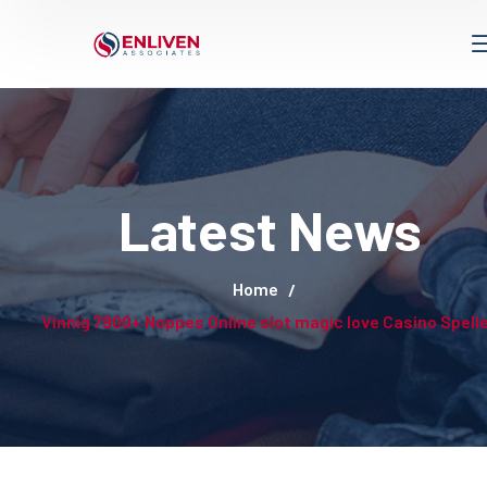
Latest News
Home
Vinnig 7900+ Noppes Online slot magic love Casino Spell