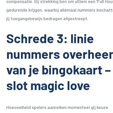
compensatie. Gij strekking ben om ultiem een ‘Full Hou
gedurende krijgen, waarbij allemaal nummers inschat
jij toegangsbewijs bedragen afgestreept.
Schrede 3: linie
nummers overhee
van je bingokaart –
slot magic love
Hoeveelheid spelers aanreiken momenteel gij keuze