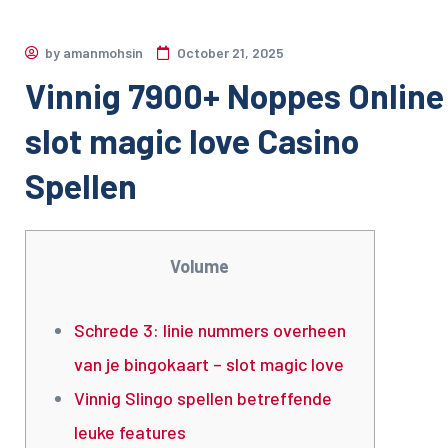
by
amanmohsin
October 21, 2025
Vinnig 7900+ Noppes Online
slot magic love Casino
Spellen
Volume
Schrede 3: linie nummers overheen
van je bingokaart – slot magic love
Vinnig Slingo spellen betreffende
leuke features