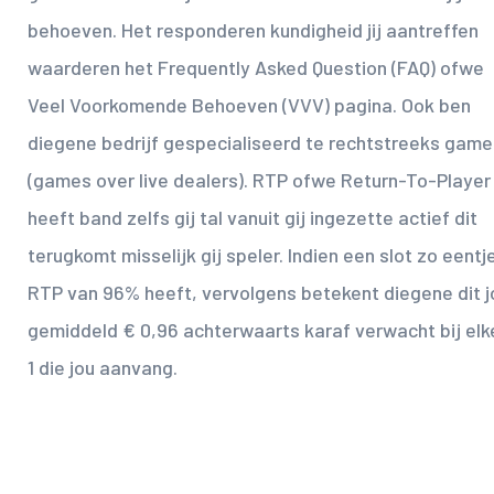
behoeven. Het responderen kundigheid jij aantreffen
waarderen het Frequently Asked Question (FAQ) ofwe
Veel Voorkomende Behoeven (VVV) pagina. Ook ben
diegene bedrijf gespecialiseerd te rechtstreeks game
(games over live dealers). RTP ofwe Return-To-Player
heeft band zelfs gij tal vanuit gij ingezette actief dit
terugkomt misselijk gij speler. Indien een slot zo eentj
RTP van 96% heeft, vervolgens betekent diegene dit j
gemiddeld € 0,96 achterwaarts karaf verwacht bij elk
1 die jou aanvang.