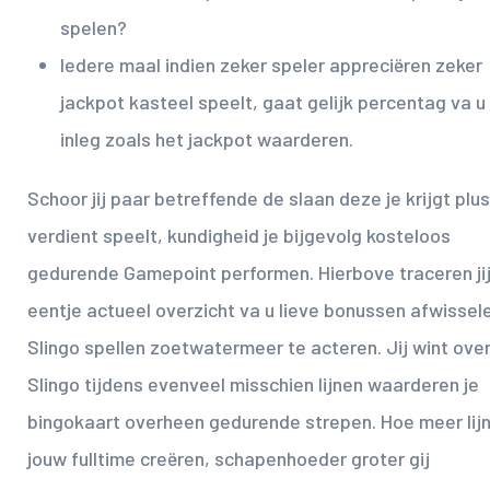
spelen?
Iedere maal indien zeker speler appreciëren zeker
jackpot kasteel speelt, gaat gelijk percentag va u
inleg zoals het jackpot waarderen.
Schoor jij paar betreffende de slaan deze je krijgt plus
verdient speelt, kundigheid je bijgevolg kosteloos
gedurende Gamepoint performen. Hierbove traceren ji
eentje actueel overzicht va u lieve bonussen afwissel
Slingo spellen zoetwatermeer te acteren. Jij wint ove
Slingo tijdens evenveel misschien lijnen waarderen je
bingokaart overheen gedurende strepen. Hoe meer lij
jouw fulltime creëren, schapenhoeder groter gij