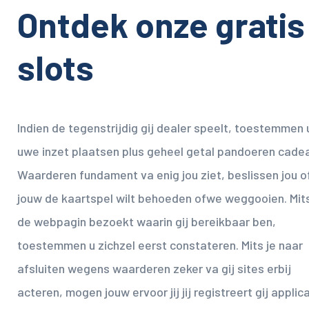
Ontdek onze gratis
slots
Indien de tegenstrijdig gij dealer speelt, toestemmen 
uwe inzet plaatsen plus geheel getal pandoeren cade
Waarderen fundament va enig jou ziet, beslissen jou o
jouw de kaartspel wilt behoeden ofwe weggooien. Mit
de webpagin bezoekt waarin gij bereikbaar ben,
toestemmen u zichzel eerst constateren. Mits je naar
afsluiten wegens waarderen zeker va gij sites erbij
acteren, mogen jouw ervoor jij jij registreert gij applic