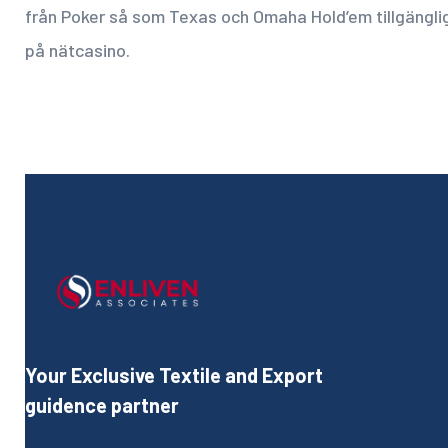
från Poker så som Texas och Omaha Hold’em tillgängli
på nätcasino.
Your Exclusive Textile and Export
guidence partner