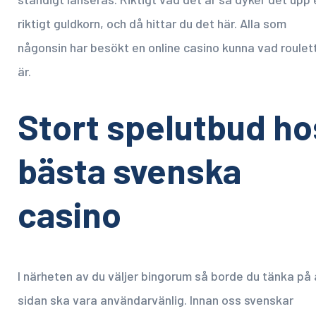
riktigt guldkorn, och då hittar du det här. Alla som
någonsin har besökt en online casino kunna vad roulet
är.
Stort spelutbud ho
bästa svenska
casino
I närheten av du väljer bingorum så borde du tänka på 
sidan ska vara användarvänlig. Innan oss svenskar