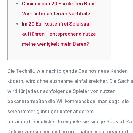
Casinos qua 20 Euroletten Boni:
Vor- unter anderem Nachteile
Im 20 Eur kostenfrei Spielsaal
aufführen – entsprechend nutze
meine wenigkeit mein Bares?
Die Technik, wie nachfolgende Casinos neue Kunden
ködern, wird ohne ausnahme einfallsreicher. Die Sachl
wird für jedes nachfolgende Spieler von nutzen,
bekanntermaßen die Willkommensboni man sagt, sie
seien immer günstiger unter anderem
anfängerfreundlicher. Freispiele sie sind je Book of Ra
Deluxe zuerkennen und im griff haben nicht geändert