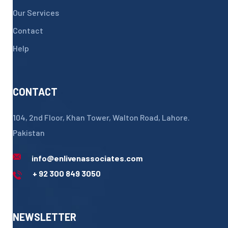
Our Services
Contact
Help
CONTACT
104, 2nd Floor, Khan Tower, Walton Road, Lahore.
Pakistan
info@enlivenassociates.com
+ 92 300 849 3050
NEWSLETTER