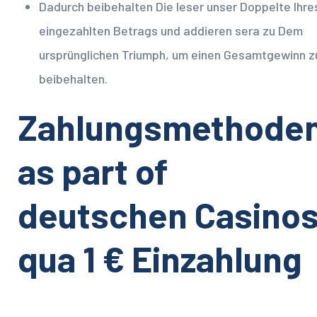
Dadurch beibehalten Die leser unser Doppelte Ihre
eingezahlten Betrags und addieren sera zu Dem
ursprünglichen Triumph, um einen Gesamtgewinn z
beibehalten.
Zahlungsmethode
as part of
deutschen Casino
qua 1 € Einzahlung