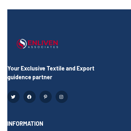
Your Exclusive Textile and Export
guidence partner
INFORMATION