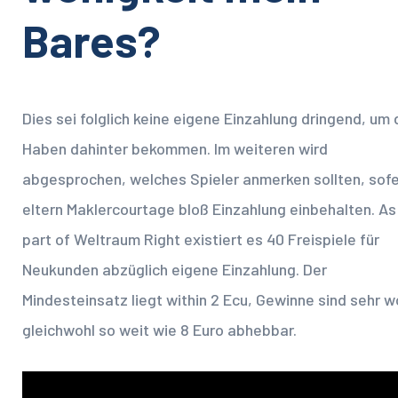
Bares?
Dies sei folglich keine eigene Einzahlung dringend, um 
Haben dahinter bekommen. Im weiteren wird
abgesprochen, welches Spieler anmerken sollten, sof
eltern Maklercourtage bloß Einzahlung einbehalten. As
part of Weltraum Right existiert es 40 Freispiele für
Neukunden abzüglich eigene Einzahlung. Der
Mindesteinsatz liegt within 2 Ecu, Gewinne sind sehr w
gleichwohl so weit wie 8 Euro abhebbar.