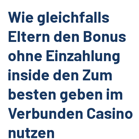
Wie gleichfalls
Eltern den Bonus
ohne Einzahlung
inside den Zum
besten geben im
Verbunden Casino
nutzen