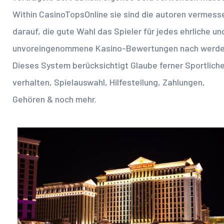
Within CasinoTopsOnline sie sind die autoren vermess
darauf, die gute Wahl das Spieler für jedes ehrliche un
unvoreingenommene Kasino-Bewertungen nach werde
Dieses System berücksichtigt Glaube ferner Sportlich
verhalten, Spielauswahl, Hilfestellung, Zahlungen,
Gehören & noch mehr.