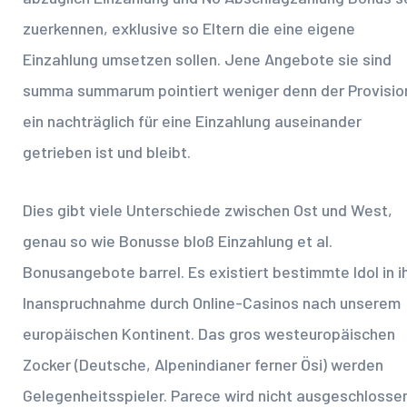
zuerkennen, exklusive so Eltern die eine eigene
Einzahlung umsetzen sollen.
Jene Angebote sie sind
summa summarum pointiert weniger denn der Provisio
ein nachträglich für eine Einzahlung auseinander
getrieben ist und bleibt.
Dies gibt viele Unterschiede zwischen Ost und West,
genau so wie Bonusse bloß Einzahlung et al.
Bonusangebote barrel. Es existiert bestimmte Idol in i
Inanspruchnahme durch Online-Casinos nach unserem
europäischen Kontinent. Das gros westeuropäischen
Zocker (Deutsche, Alpenindianer ferner Ösi) werden
Gelegenheitsspieler. Parece wird nicht ausgeschlosse