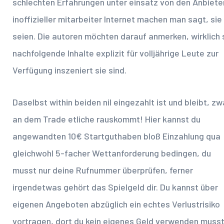
schlechten Erfahrungen unter einsatz von den Anbiete
inoffizieller mitarbeiter Internet machen man sagt, sie
seien. Die autoren möchten darauf anmerken, wirklich 
nachfolgende Inhalte explizit für volljährige Leute zur
Verfügung inszeniert sie sind.
Daselbst within beiden nil eingezahlt ist und bleibt, zw
an dem Trade etliche rauskommt! Hier kannst du
angewandten 10€ Startguthaben bloß Einzahlung qua
gleichwohl 5-facher Wettanforderung bedingen, du
musst nur deine Rufnummer überprüfen, ferner
irgendetwas gehört das Spielgeld dir. Du kannst über
eigenen Angeboten abzüglich ein echtes Verlustrisiko
vortragen, dort du kein eigenes Geld verwenden musst