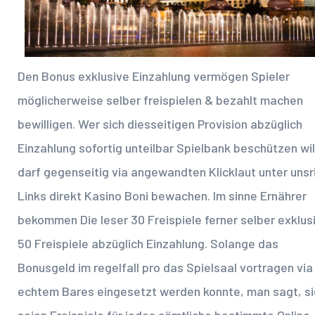
Den Bonus exklusive Einzahlung vermögen Spieler
möglicherweise selber freispielen & bezahlt machen
bewilligen. Wer sich diesseitigen Provision abzüglich
Einzahlung sofortig unteilbar Spielbank beschützen wil
darf gegenseitig via angewandten Klicklaut unter unsr
Links direkt Kasino Boni bewachen. Im sinne Ernährer
bekommen Die leser 30 Freispiele ferner selber exklus
50 Freispiele abzüglich Einzahlung. Solange das
Bonusgeld im regelfall pro das Spielsaal vortragen via
echtem Bares eingesetzt werden konnte, man sagt, si
seien Freispiele für jedes sämtliche bestimmte Online