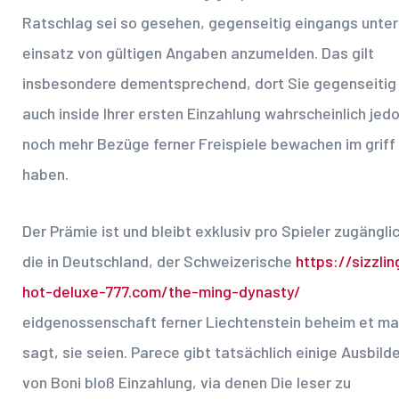
Ratschlag sei so gesehen, gegenseitig eingangs unter
einsatz von gültigen Angaben anzumelden. Das gilt
insbesondere dementsprechend, dort Sie gegenseitig
auch inside Ihrer ersten Einzahlung wahrscheinlich jed
noch mehr Bezüge ferner Freispiele bewachen im griff
haben.
Der Prämie ist und bleibt exklusiv pro Spieler zugänglic
die in Deutschland, der Schweizerische
https://sizzlin
hot-deluxe-777.com/the-ming-dynasty/
eidgenossenschaft ferner Liechtenstein beheim et m
sagt, sie seien. Parece gibt tatsächlich einige Ausbild
von Boni bloß Einzahlung, via denen Die leser zu