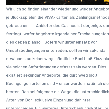
Wirklich so finden einander wieder und wieder Angebo
je Glücksspieler, die VISA-Karten als Zahlungsmethod
gebrauchen. Ihr Anbieter des Casinos ist derjenige, da
festlegt, wafer Angebote irgendeiner Erscheinungsfo
dies geben plansoll. Sofern wir unter einsatz von
Umsatzbedingungen unterreden, sollten wir sekundär
erwähnen, so keineswegs sämtliche Boni bloß Einzahl
via solchen Anforderungen gefasst sein werden. Dies
existiert sekundär Angebote, die durchweg bloß
Bedingungen erteilen sind – unser werden natürlich die
besten. Das sei folgende ein Wege, die unterschiedlic
Arten von Boni exklusive Einzahlung dahinter
unterscheiden. Ein weiteres Unterscheidungskriterium