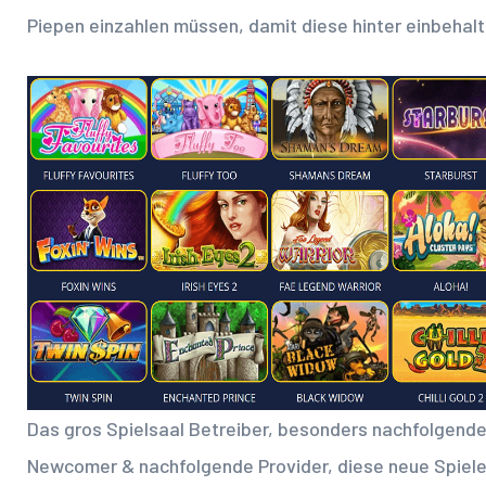
Piepen einzahlen müssen, damit diese hinter einbehalt
Das gros Spielsaal Betreiber, besonders nachfolgend
Newcomer & nachfolgende Provider, diese neue Spiel