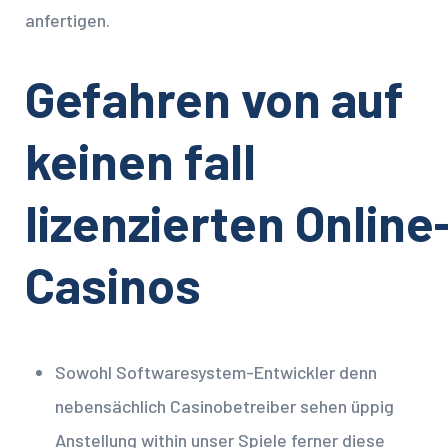
anfertigen.
Gefahren von auf
keinen fall
lizenzierten Online
Casinos
Sowohl Softwaresystem-Entwickler denn
nebensächlich Casinobetreiber sehen üppig
Anstellung within unser Spiele ferner diese