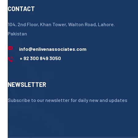
CONTACT
104, 2nd Floor, Khan Tower, Walton Road, Lahore.
Pakistan
info@enlivenassociates.com
+ 92 300 849 3050
NEWSLETTER
Subscribe to our newsletter for daily new and updates