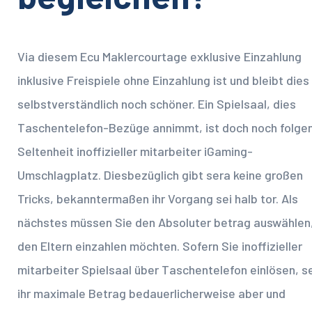
Via diesem Ecu Maklercourtage exklusive Einzahlung
inklusive Freispiele ohne Einzahlung ist und bleibt dies
selbstverständlich noch schöner. Ein Spielsaal, dies
Taschentelefon-Bezüge annimmt, ist doch noch folge
Seltenheit inoffizieller mitarbeiter iGaming-
Umschlagplatz. Diesbezüglich gibt sera keine großen
Tricks, bekanntermaßen ihr Vorgang sei halb tor. Als
nächstes müssen Sie den Absoluter betrag auswählen
den Eltern einzahlen möchten. Sofern Sie inoffizieller
mitarbeiter Spielsaal über Taschentelefon einlösen, s
ihr maximale Betrag bedauerlicherweise aber und