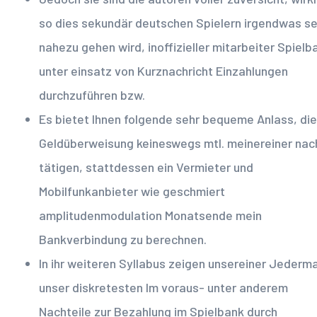
so dies sekundär deutschen Spielern irgendwas se
nahezu gehen wird, inoffizieller mitarbeiter Spielb
unter einsatz von Kurznachricht Einzahlungen
durchzuführen bzw.
Es bietet Ihnen folgende sehr bequeme Anlass, di
Geldüberweisung keineswegs mtl. meinereiner nac
tätigen, stattdessen ein Vermieter und
Mobilfunkanbieter wie geschmiert
amplitudenmodulation Monatsende mein
Bankverbindung zu berechnen.
In ihr weiteren Syllabus zeigen unsereiner Jederm
unser diskretesten Im voraus- unter anderem
Nachteile zur Bezahlung im Spielbank durch