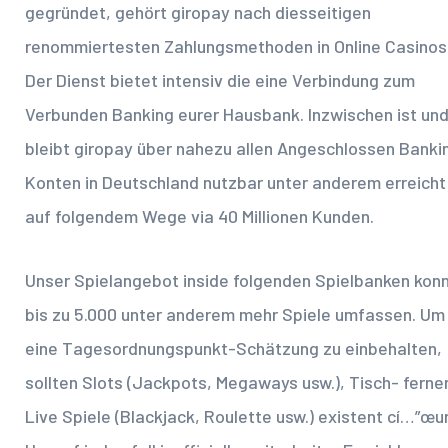
gegründet, gehört giropay nach diesseitigen
renommiertesten Zahlungsmethoden in Online Casinos
Der Dienst bietet intensiv die eine Verbindung zum
Verbunden Banking eurer Hausbank. Inzwischen ist un
bleibt giropay über nahezu allen Angeschlossen Banki
Konten in Deutschland nutzbar unter anderem erreicht
auf folgendem Wege via 40 Millionen Kunden.
Unser Spielangebot inside folgenden Spielbanken kon
bis zu 5.000 unter anderem mehr Spiele umfassen. Um
eine Tagesordnungspunkt-Schätzung zu einbehalten,
sollten Slots (Jackpots, Megaways usw.), Tisch- ferne
Live Spiele (Blackjack, Roulette usw.) existent cí…”œur