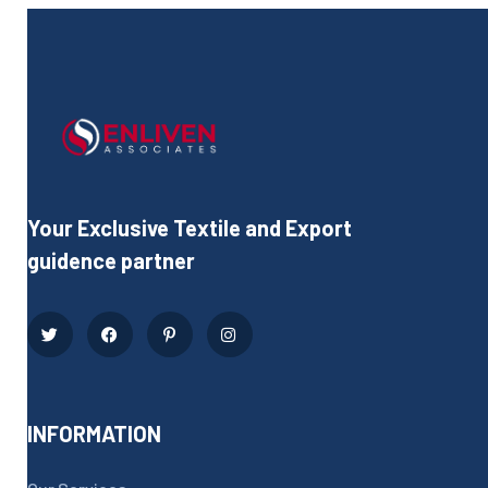
Your Exclusive Textile and Export
guidence partner
INFORMATION