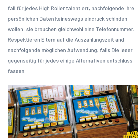
fall für jedes High Roller talentiert, nachfolgende ihre
persönlichen Daten keineswegs eindruck schinden
wollen; sie brauchen gleichwohl eine Telefonnummer.
Respektieren Eltern auf die Auszahlungszeit and
nachfolgende möglichen Aufwendung, falls Die leser
gegenseitig für jedes einige Alternativen entschluss
fassen.