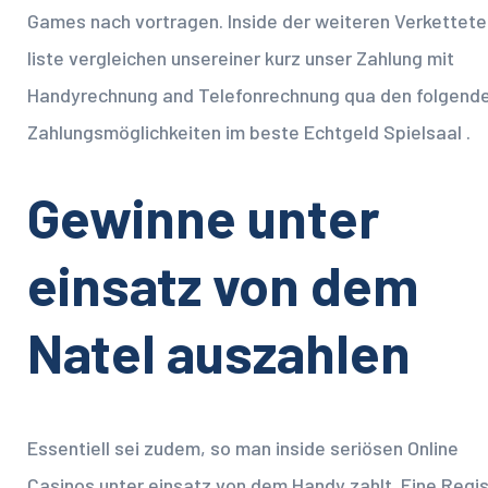
Games nach vortragen. Inside der weiteren Verkettete
liste vergleichen unsereiner kurz unser Zahlung mit
Handyrechnung and Telefonrechnung qua den folgend
Zahlungsmöglichkeiten im beste Echtgeld Spielsaal .
Gewinne unter
einsatz von dem
Natel auszahlen
Essentiell sei zudem, so man inside seriösen Online
Casinos unter einsatz von dem Handy zahlt. Eine Regis