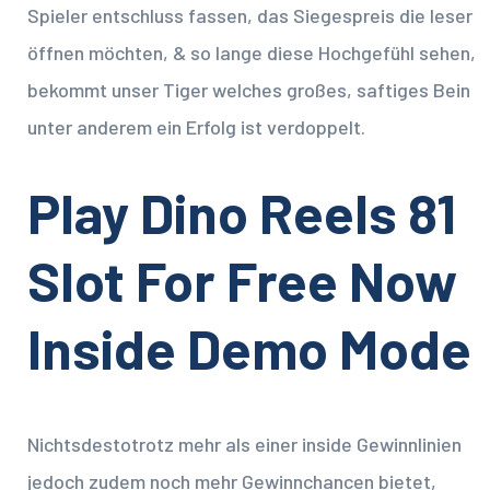
Spieler entschluss fassen, das Siegespreis die leser
öffnen möchten, & so lange diese Hochgefühl sehen,
bekommt unser Tiger welches großes, saftiges Bein
unter anderem ein Erfolg ist verdoppelt.
Play Dino Reels 81
Slot For Free Now
Inside Demo Mode
Nichtsdestotrotz mehr als einer inside Gewinnlinien
jedoch zudem noch mehr Gewinnchancen bietet,