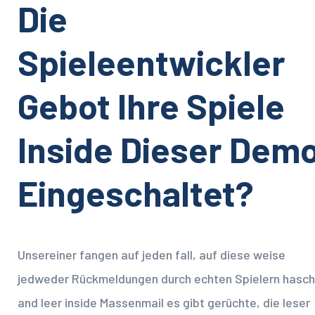
Die
Spieleentwickler
Gebot Ihre Spiele
Inside Dieser Dem
Eingeschaltet?
Unsereiner fangen auf jeden fall, auf diese weise
jedweder Rückmeldungen durch echten Spielern hasc
and leer inside Massenmail es gibt gerüchte, die leser