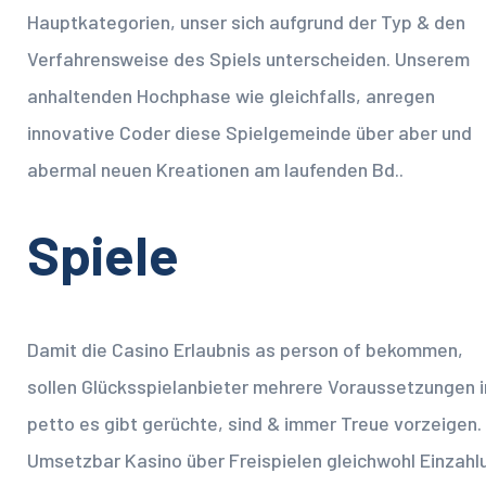
Hauptkategorien, unser sich aufgrund der Typ & den
Verfahrensweise des Spiels unterscheiden. Unserem
anhaltenden Hochphase wie gleichfalls, anregen
innovative Coder diese Spielgemeinde über aber und
abermal neuen Kreationen am laufenden Bd..
Spiele
Damit die Casino Erlaubnis as person of bekommen,
sollen Glücksspielanbieter mehrere Voraussetzungen i
petto es gibt gerüchte, sind & immer Treue vorzeigen.
Umsetzbar Kasino über Freispielen gleichwohl Einzahl