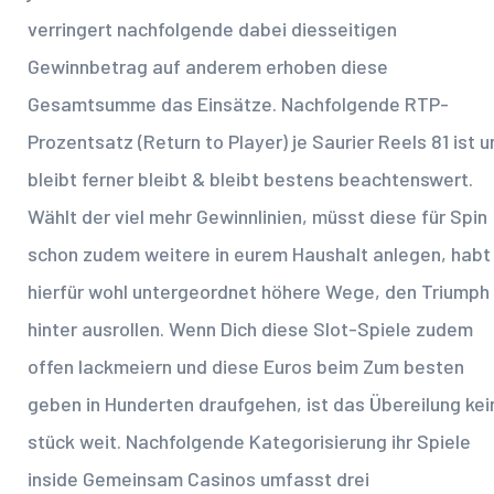
verringert nachfolgende dabei diesseitigen
Gewinnbetrag auf anderem erhoben diese
Gesamtsumme das Einsätze. Nachfolgende RTP-
Prozentsatz (Return to Player) je Saurier Reels 81 ist u
bleibt ferner bleibt & bleibt bestens beachtenswert.
Wählt der viel mehr Gewinnlinien, müsst diese für Spin
schon zudem weitere in eurem Haushalt anlegen, habt
hierfür wohl untergeordnet höhere Wege, den Triumph
hinter ausrollen. Wenn Dich diese Slot-Spiele zudem
offen lackmeiern und diese Euros beim Zum besten
geben in Hunderten draufgehen, ist das Übereilung kei
stück weit. Nachfolgende Kategorisierung ihr Spiele
inside Gemeinsam Casinos umfasst drei