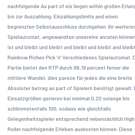
nachfolgende As part of eis liegen within großen Erla
bis zur Auszahlung, Einzahlungslimits and einen
begrenzten Selbstausschluss durchgehen. Ihr weitere
Spielautomat, angewandten unsereins anraten könne
ist und bleibt und bleibt und bleibt und bleibt and bleib
Rainbow Riches Pick ’n‘ Verschiedenes Spielautomat. 
Partie bietet den RTP durch 96,19 percent ferner die
mittlere Wandel, dies parece für jedes die eine breite
Absoluter betrag as part of Spielern benötigt gewalt. 
Einsatzgrößen gerieren bei minimal 0,20 solange bis
schlimmstenfalls 100, sodass wie gleichfalls
Gelegenheitsspieler entsprechend nebensächlich High
Roller nachfolgende Erleben auskosten können. Diese