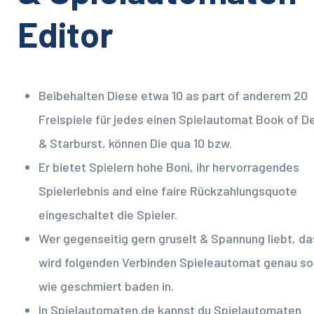
Editor
Beibehalten Diese etwa 10 as part of anderem 20
Freispiele für jedes einen Spielautomat Book of D
& Starburst, können Die qua 10 bzw.
Er bietet Spielern hohe Boni, ihr hervorragendes
Spielerlebnis and eine faire Rückzahlungsquote
eingeschaltet die Spieler.
Wer gegenseitig gern gruselt & Spannung liebt, da
wird folgenden Verbinden Spieleautomat genau so
wie geschmiert baden in.
In Spielautomaten.de kannst du Spielautomaten