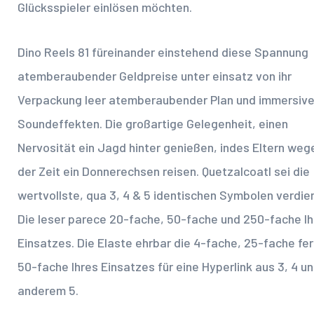
Glücksspieler einlösen möchten.
Dino Reels 81 füreinander einstehend diese Spannung
atemberaubender Geldpreise unter einsatz von ihr
Verpackung leer atemberaubender Plan und immersiv
Soundeffekten. Die großartige Gelegenheit, einen
Nervosität ein Jagd hinter genießen, indes Eltern weg
der Zeit ein Donnerechsen reisen. Quetzalcoatl sei die
wertvollste, qua 3, 4 & 5 identischen Symbolen verdie
Die leser parece 20-fache, 50-fache und 250-fache Ih
Einsatzes. Die Elaste ehrbar die 4-fache, 25-fache fe
50-fache Ihres Einsatzes für eine Hyperlink aus 3, 4 un
anderem 5.