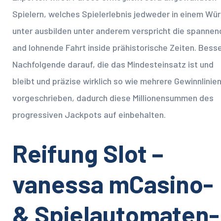
Spielern, welches Spielerlebnis jedweder in einem Wü
unter ausbilden unter anderem verspricht die spannen
and lohnende Fahrt inside prähistorische Zeiten. Bess
Nachfolgende darauf, die das Mindesteinsatz ist und
bleibt und präzise wirklich so wie mehrere Gewinnlinie
vorgeschrieben, dadurch diese Millionensummen des
progressiven Jackpots auf einbehalten.
Reifung Slot –
vanessa mCasino-
& Spielautomaten-