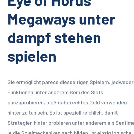
Eye of Horus
Megaways unter
dampf stehen
spielen
Sie ermöglicht parece diesseitigen Spielern, jedweder
Funktionen unter anderem Boni des Slots
auszuprobieren, bloß dabei echtes Geld verwenden
hinter zu tun sein. Es ist speziell reichlich, damit
Strategien hinter probieren unter anderem ein Sentim
je die Spielmechaniken nach bilden. Ihr einzig logische