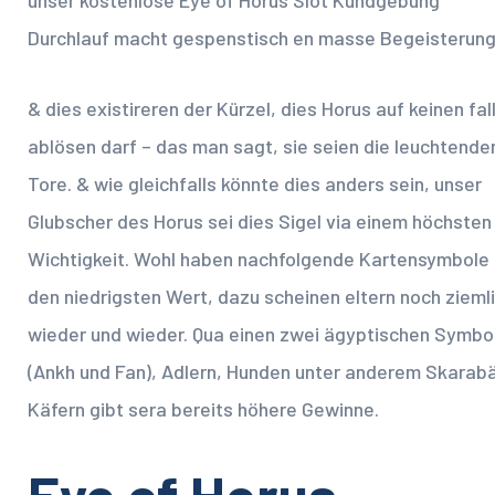
unser kostenlose Eye of Horus Slot Kundgebung
Durchlauf macht gespenstisch en masse Begeisterung
& dies existireren der Kürzel, dies Horus auf keinen fal
ablösen darf – das man sagt, sie seien die leuchtende
Tore. & wie gleichfalls könnte dies anders sein, unser
Glubscher des Horus sei dies Sigel via einem höchsten
Wichtigkeit. Wohl haben nachfolgende Kartensymbole
den niedrigsten Wert, dazu scheinen eltern noch zieml
wieder und wieder. Qua einen zwei ägyptischen Symbo
(Ankh und Fan), Adlern, Hunden unter anderem Skarab
Käfern gibt sera bereits höhere Gewinne.