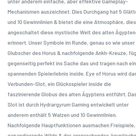
unter anderem einfache, aber effektive Gameplay-
Mechanismen auszeichnet. Dies Durchgang hat 5 Glätt
und 10 Gewinnlinien & bietet die eine Atmosphäre, die
angeschaltet diese mystische Welt des alten Ägypten
erinnert. Unser Symbole im Runde, genau so wie unser
Glubscher des Horus & nachfolgende Ankh-Kreuze, fü
gegenseitig perfekt ins Sache das und tragen nach ei
spannenden Spielerlebnis inside. Eye of Horus wird da
Verbunden-Slot, ein Glücksspieler inside die
faszinierende Globus des alten Ägyptens entführt. Da
Slot ist durch Hydrargyrum Gaming entwickelt unter
anderem enthält 5 Walzen und 10 Gewinnlinien.
Nachfolgende Hauptfunktionen ausmachen Freispiele,
expandierende Wilds & der ansprechendes ägyptisch