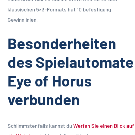
klassischen 5×3-Formats hat 10 befestigung
Gewinnlinien.
Besonderheiten
des Spielautomate
Eye of Horus
verbunden
Schlimmstenfalls kannst du
Werfen Sie einen Blick auf