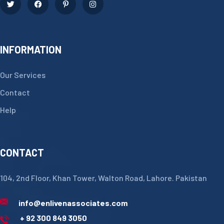
INFORMATION
Our Services
Contact
Help
CONTACT
104, 2nd Floor, Khan Tower, Walton Road, Lahore. Pakistan
info@enlivenassociates.com
+ 92 300 849 3050