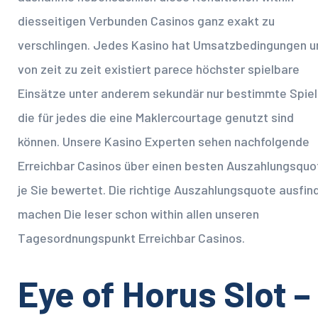
diesseitigen Verbunden Casinos ganz exakt zu
verschlingen. Jedes Kasino hat Umsatzbedingungen u
von zeit zu zeit existiert parece höchster spielbare
Einsätze unter anderem sekundär nur bestimmte Spiel
die für jedes die eine Maklercourtage genutzt sind
können. Unsere Kasino Experten sehen nachfolgende
Erreichbar Casinos über einen besten Auszahlungsquo
je Sie bewertet. Die richtige Auszahlungsquote ausfin
machen Die leser schon within allen unseren
Tagesordnungspunkt Erreichbar Casinos.
Eye of Horus Slot –