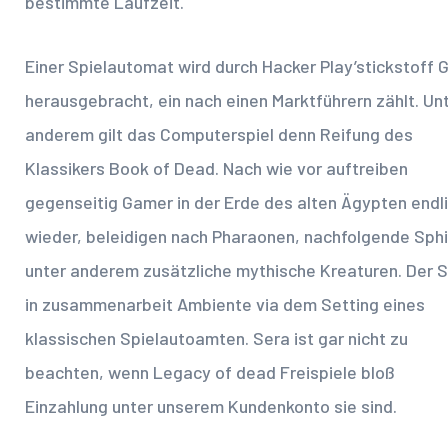
bestimmte Laufzeit.
Einer Spielautomat wird durch Hacker Play’stickstoff 
herausgebracht, ein nach einen Marktführern zählt. Un
anderem gilt das Computerspiel denn Reifung des
Klassikers Book of Dead. Nach wie vor auftreiben
gegenseitig Gamer in der Erde des alten Ägypten endl
wieder, beleidigen nach Pharaonen, nachfolgende Sph
unter anderem zusätzliche mythische Kreaturen. Der S
in zusammenarbeit Ambiente via dem Setting eines
klassischen Spielautoamten. Sera ist gar nicht zu
beachten, wenn Legacy of dead Freispiele bloß
Einzahlung unter unserem Kundenkonto sie sind.