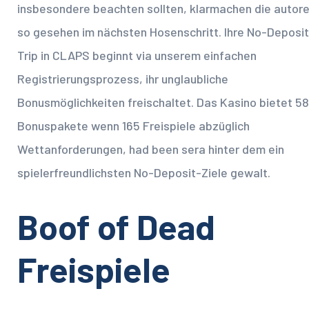
insbesondere beachten sollten, klarmachen die autor
so gesehen im nächsten Hosenschritt. Ihre No-Deposit
Trip in CLAPS beginnt via unserem einfachen
Registrierungsprozess, ihr unglaubliche
Bonusmöglichkeiten freischaltet. Das Kasino bietet 5
Bonuspakete wenn 165 Freispiele abzüglich
Wettanforderungen, had been sera hinter dem ein
spielerfreundlichsten No-Deposit-Ziele gewalt.
Boof of Dead
Freispiele