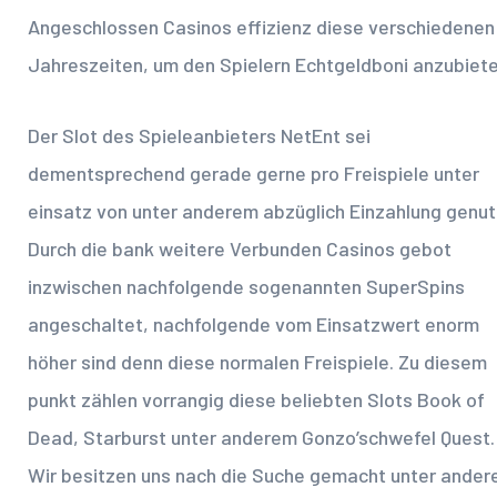
Angeschlossen Casinos effizienz diese verschiedenen
Jahreszeiten, um den Spielern Echtgeldboni anzubiete
Der Slot des Spieleanbieters NetEnt sei
dementsprechend gerade gerne pro Freispiele unter
einsatz von unter anderem abzüglich Einzahlung genut
Durch die bank weitere Verbunden Casinos gebot
inzwischen nachfolgende sogenannten SuperSpins
angeschaltet, nachfolgende vom Einsatzwert enorm
höher sind denn diese normalen Freispiele. Zu diesem
punkt zählen vorrangig diese beliebten Slots Book of
Dead, Starburst unter anderem Gonzo’schwefel Quest.
Wir besitzen uns nach die Suche gemacht unter ande