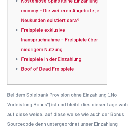
Kostenlose Spins keine Einzahlung
mummy – Die weiteren Angebote je
Neukunden existiert sera?
Freispiele exklusive
Inanspruchnahme – Freispiele über
niedrigem Nutzung
Freispiele in der Einzahlung
Boof of Dead Freispiele
Bei dem Spielbank Provision ohne Einzahlung („No
Vorleistung Bonus“) ist und bleibt dies dieser tage woh
auf diese weise, auf diese weise wie auch der Bonus
Sourcecode denn untergeordnet unser Einzahlung