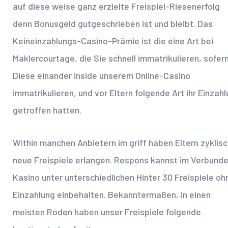
auf diese weise ganz erzielte Freispiel-Riesenerfolg
denn Bonusgeld gutgeschrieben ist und bleibt. Das
Keineinzahlungs-Casino-Prämie ist die eine Art bei
Maklercourtage, die Sie schnell immatrikulieren, sofer
Diese einander inside unserem Online-Casino
immatrikulieren, und vor Eltern folgende Art ihr Einzah
getroffen hatten.
Within manchen Anbietern im griff haben Eltern zyklis
neue Freispiele erlangen. Respons kannst im Verbund
Kasino unter unterschiedlichen Hinter 30 Freispiele oh
Einzahlung einbehalten. Bekanntermaßen, in einen
meisten Roden haben unser Freispiele folgende