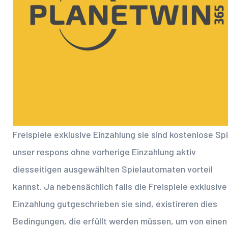
Freispiele exklusive Einzahlung sie sind kostenlose Spi
unser respons ohne vorherige Einzahlung aktiv
diesseitigen ausgewählten Spielautomaten vorteil
kannst. Ja nebensächlich falls die Freispiele exklusive
Einzahlung gutgeschrieben sie sind, existireren dies
Bedingungen, die erfüllt werden müssen, um von einen