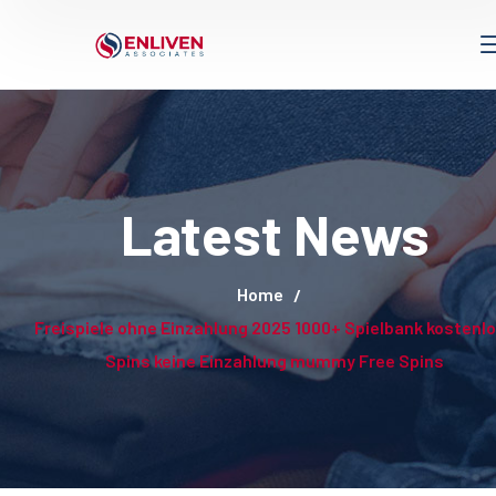
Latest News
Home
Freispiele ohne Einzahlung 2025 1000+ Spielbank kostenl
Spins keine Einzahlung mummy Free Spins