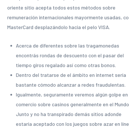
oriente sitio acepta todos estos métodos sobre
remuneración internacionales mayormente usadas, c
MasterCard desplazándolo hacia el pelo VISA.
Acerca de diferentes sobre las tragamonedas
encontrás rondas de descuento con el pasar del
tiempo giros regalado así­ como otras bonos.
Dentro del tratarse de el ámbito en internet serí­a
bastante cómodo alcanzar a redes fraudulentas.
Igualmente, seguramente veremos algún golpe en 
comercio sobre casinos generalmente en el Mundo
Junto y no ha transpirado demás sitios adonde
estaría aceptado con los juegos sobre azar en líne