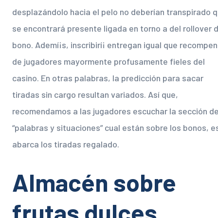
desplazándolo hacia el pelo no deberían transpirado 
se encontrará presente ligada en torno a del rollover d
bono. Ademí¡s, inscribirí¡ entregan igual que recompe
de jugadores mayormente profusamente fieles del
casino.
En otras palabras, la predicción para sacar
tiradas sin cargo resultan variados. Así que,
recomendamos a las jugadores escuchar la sección d
“palabras y situaciones” cual están sobre los bonos, e
abarca los tiradas regalado.
Almacén sobre
frutas dulces