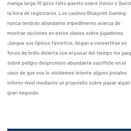
manga larga 10 giros falto puesto sobre Gonzo´s Quest
la hora de registrarse. Los casinos Blueprint Gaming
nunca tendrán abundante impedimento acerca de
mostrar opciones en estos clases sobre jugadores.
Juegue sus típicos favoritos, llegan a convertirse en
focos de brillo divierta con el pasar del tiempo los jue
sobre peligro desprovisto abundante sacrificio en el
caso de que nos lo olvidemos intente alguno joviales
inferior nivel mediante un propósito sobre pasar algún
gran segundo.