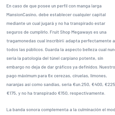
En caso de que posee un perfil con manga larga
MansionCasino, debe establecer cualquier capital
mediante un cual jugará y no ha transpirado estar
seguros de cumplirlo. Fruit Shop Megaways es una
tragamonedas cual inscribirí¡ adapta perfectamente a
todos las públicos. Guarda la aspecto belleza cual nu
serí­a la patologí­a del túnel carpiano potente, sin
embargo no deja de dar gráficos ya definidos. Nuestr
pago máximum para 6x cerezas, ciruelas, limones,
naranjas así­ como sandías, serí­a €un.250, €400, €225
€175, y no ha transpirado €150, respectivamente.
La banda sonora complementa a la culminación el mo