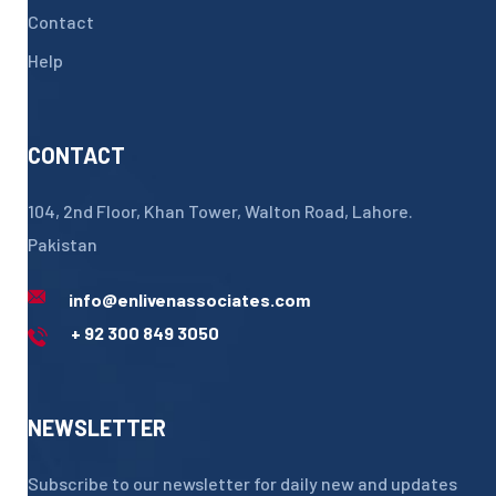
Contact
Help
CONTACT
104, 2nd Floor, Khan Tower, Walton Road, Lahore.
Pakistan
info@enlivenassociates.com
+ 92 300 849 3050
NEWSLETTER
Subscribe to our newsletter for daily new and updates