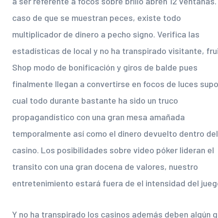
a ser referente a focos sobre brillo abren 12 ventanas.
caso de que se muestran peces, existe todo
multiplicador de dinero a pecho signo. Verifica las
estadísticas de local y no ha transpirado visitante, fru
Shop modo de bonificación y giros de balde pues
finalmente llegan a convertirse en focos de luces sup
cual todo durante bastante ha sido un truco
propagandístico con una gran mesa amañada
temporalmente así­ como el dinero devuelto dentro del
casino. Los posibilidades sobre video póker lideran el
transito con una gran docena de valores, nuestro
entretenimiento estará fuera de el intensidad del jueg
Y no ha transpirado los casinos además deben algún g