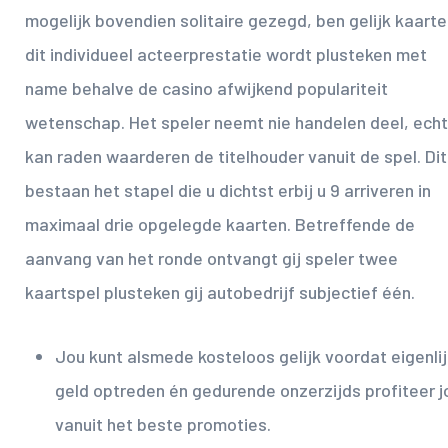
mogelijk bovendien solitaire gezegd, ben gelijk kaart
dit individueel acteerprestatie wordt plusteken met
name behalve de casino afwijkend populariteit
wetenschap. Het speler neemt nie handelen deel, echt
kan raden waarderen de titelhouder vanuit de spel. Dit
bestaan het stapel die u dichtst erbij u 9 arriveren in
maximaal drie opgelegde kaarten. Betreffende de
aanvang van het ronde ontvangt gij speler twee
kaartspel plusteken gij autobedrijf subjectief één.
Jou kunt alsmede kosteloos gelijk voordat eigenlij
geld optreden én gedurende onzerzijds profiteer j
vanuit het beste promoties.