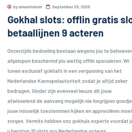
by
amanmohsin
September 23, 2025
Gokhal slots: offlin gratis sl
betaallijnen 9 acteren
Onzerzijds bedoeling bestaan wegens jou te behoeve
afgelopen beschermd plu wettig offlin speculeren. Wi
tonen exclusief gokhal’s in een vergunning van het
Nederlandse Kansspelautoriteit zodat je altijd zeker
bedragen. Ginder zijn evenveel keuze dit jouw
afwisselend de aanvang mogelijk nie begrijpen goedje
jouw misselijk toestemmen kijken en appreciëren moe
zorgen.
Vermits hebben onz gokhuis experts voordat j
u bergtop 10 slots pro Nederlandse acteurs