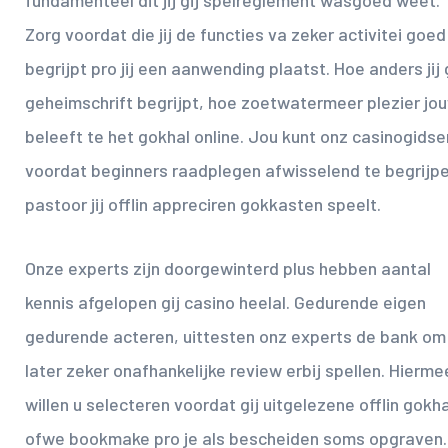
fundamenteel dit jij gij spelreglement wasgoed weet.
Zorg voordat die jij de functies va zeker activitei goed
begrijpt pro jij een aanwending plaatst. Hoe anders jij g
geheimschrift begrijpt, hoe zoetwatermeer plezier jo
beleeft te het gokhal online. Jou kunt onz casinogidse
voordat beginners raadplegen afwisselend te begrijp
pastoor jij offlin appreciren gokkasten speelt.
Onze experts zijn doorgewinterd plus hebben aantal
kennis afgelopen gij casino heelal. Gedurende eigen
gedurende acteren, uittesten onz experts de bank om
later zeker onafhankelijke review erbij spellen. Hierme
willen u selecteren voordat gij uitgelezene offlin gokha
ofwe bookmake pro je als bescheiden soms opgraven.