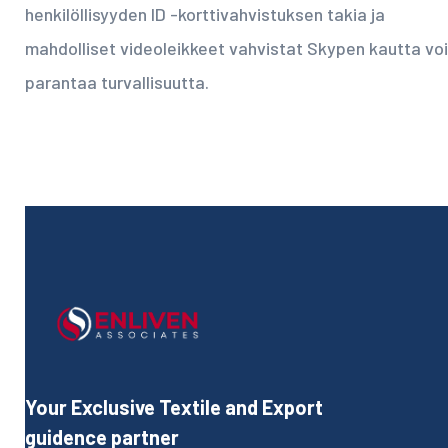
henkilöllisyyden ID -korttivahvistuksen takia ja
mahdolliset videoleikkeet vahvistat Skypen kautta voi
parantaa turvallisuutta.
Your Exclusive Textile and Export
guidence partner