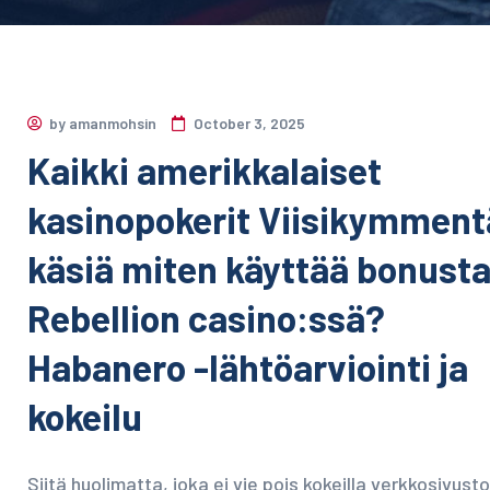
by
amanmohsin
October 3, 2025
Kaikki amerikkalaiset
kasinopokerit Viisikymment
käsiä miten käyttää bonust
Rebellion casino:ssä?
Habanero -lähtöarviointi ja
kokeilu
Siitä huolimatta, joka ei vie pois kokeilla verkkosivustoi