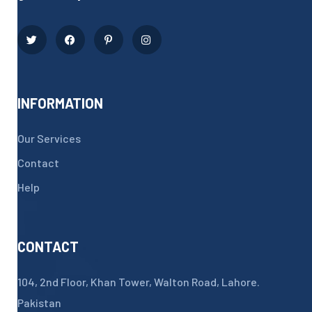
INFORMATION
Our Services
Contact
Help
CONTACT
104, 2nd Floor, Khan Tower, Walton Road, Lahore.
Pakistan