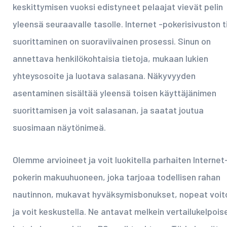
keskittymisen vuoksi edistyneet pelaajat vievät pelin
yleensä seuraavalle tasolle. Internet -pokerisivuston ti
suorittaminen on suoraviivainen prosessi. Sinun on
annettava henkilökohtaisia ​​tietoja, mukaan lukien
yhteysosoite ja luotava salasana. Näkyvyyden
asentaminen sisältää yleensä toisen käyttäjänimen
suorittamisen ja voit salasanan, ja saatat joutua
suosimaan näytönimeä.
Olemme arvioineet ja voit luokitella parhaiten Internet
pokerin makuuhuoneen, joka tarjoaa todellisen rahan
nautinnon, mukavat hyväksymisbonukset, nopeat voit
ja voit keskustella. Ne antavat melkein vertailukelpois