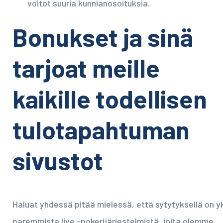
voitot suuria kunnianosoituksia.
Bonukset ja sinä
tarjoat meille
kaikille todellisen
tulotapahtuman
sivustot
Haluat yhdessä pitää mielessä, että sytytyksellä on y
paremmista live -pokerijärjestelmistä, joita olemme