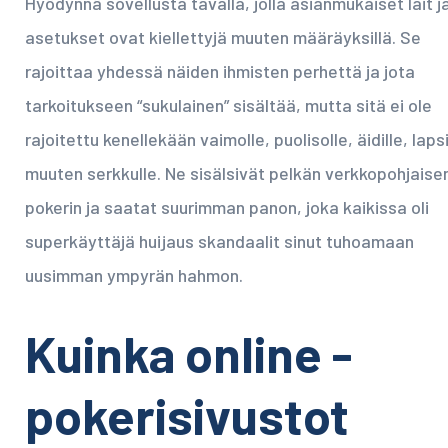
Hyödynnä sovellusta tavalla, jolla asianmukaiset lait j
asetukset ovat kiellettyjä muuten määräyksillä. Se
rajoittaa yhdessä näiden ihmisten perhettä ja jota
tarkoitukseen “sukulainen” sisältää, mutta sitä ei ole
rajoitettu kenellekään vaimolle, puolisolle, äidille, lapsi
muuten serkkulle. Ne sisälsivät pelkän verkkopohjaise
pokerin ja saatat suurimman panon, joka kaikissa oli
superkäyttäjä huijaus skandaalit sinut tuhoamaan
uusimman ympyrän hahmon.
Kuinka online -
pokerisivustot