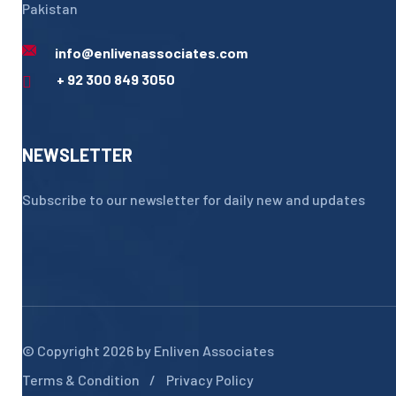
Pakistan
info@enlivenassociates.com
+ 92 300 849 3050
NEWSLETTER
Subscribe to our newsletter for daily new and updates
© Copyright 2026 by
Enliven Associates
Terms & Condition
Privacy Policy