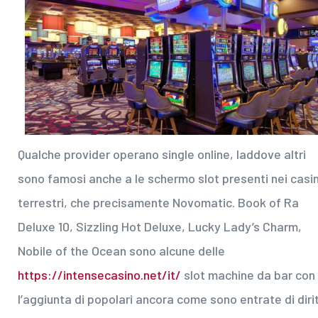
Qualche provider operano single online, laddove altri
sono famosi anche a le schermo slot presenti nei casi
terrestri, che precisamente Novomatic. Book of Ra
Deluxe 10, Sizzling Hot Deluxe, Lucky Lady’s Charm,
Nobile of the Ocean sono alcune delle
https://intensecasino.net/it/
slot machine da bar con
l’aggiunta di popolari ancora come sono entrate di diri