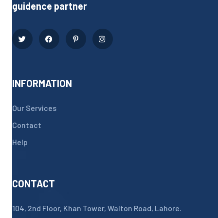
guidence partner
INFORMATION
Our Services
Contact
Help
CONTACT
104, 2nd Floor, Khan Tower, Walton Road, Lahore.