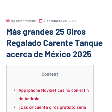
by
amanmohsin
September 28, 2025
Más grandes 25 Giros
Regalado Carente Tanque
acerca de México 2025
Content
App iphone Novibet casino con el fin
de Android
¿Las cincuenta giros gratuito serí­a