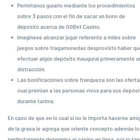
Permítanos guiarlo mediante los procedimientos
sobre 3 pasos con el fin de sacar un bono de
depósito acerca de GGBet Casino.
Imagínese alcanzar jugar referente a miles sobre
juegos sobre tragamonedas desprovisto haber qu
efectuar algún depósito inaugural primeramente u
distracción.
Las bonificaciones sobre franqueza son las oferta
cual premian a las personas vivos para sus depósi
durante tarima.
En caso de que en lo cual si no le importa hacerse ami
de la grasa le agrega que oriente concepto además lo
perfectamente determina el casino en lí­nea, por lo ta