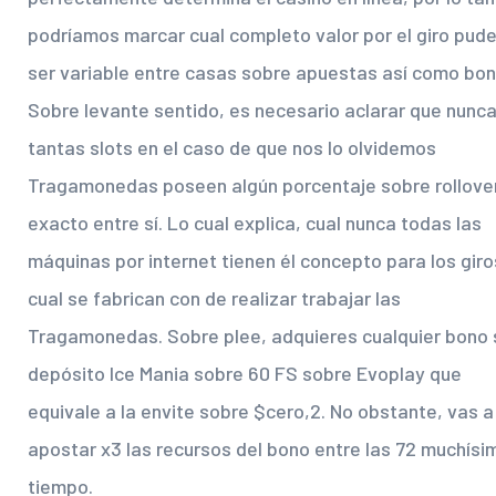
podrí­amos marcar cual completo valor por el giro pud
ser variable entre casas sobre apuestas así­ como bon
Sobre levante sentido, es necesario aclarar que nunc
tantas slots en el caso de que nos lo olvidemos
Tragamonedas poseen algún porcentaje sobre rollove
exacto entre sí. Lo cual explica, cual nunca todas las
máquinas por internet tienen él concepto para los giro
cual se fabrican con de realizar trabajar las
Tragamonedas. Sobre plee, adquieres cualquier bono 
depósito Ice Mania sobre 60 FS sobre Evoplay que
equivale a la envite sobre $cero,2. No obstante, vas a
apostar x3 las recursos del bono entre las 72 muchísi
tiempo.