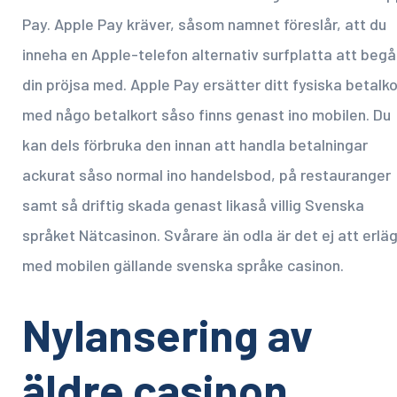
Pay. Apple Pay kräver, såsom namnet föreslår, att du
inneha en Apple-telefon alternativ surfplatta att begå
din pröjsa med. Apple Pay ersätter ditt fysiska betalko
med någo betalkort såso finns genast ino mobilen. Du
kan dels förbruka den innan att handla betalningar
ackurat såso normal ino handelsbod, på restauranger
samt så driftig skada genast likaså villig Svenska
språket Nätcasinon. Svårare än odla är det ej att erlä
med mobilen gällande svenska språke casinon.
Nylansering av
äldre casinon