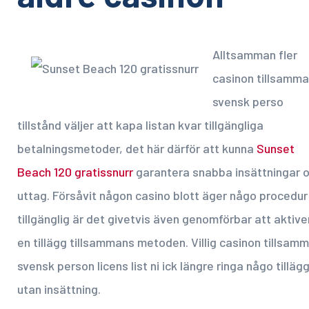
Alltsamman fler
casinon tillsamm
svensk perso
tillstånd väljer att kapa listan kvar tillgängliga
betalningsmetoder, det här därför att kunna
Sunset
Beach 120 gratissnurr
garantera snabba insättningar 
uttag. Försåvit någon casino blott äger någo procedur
tillgänglig är det givetvis även genomförbar att aktive
en tillägg tillsammans metoden. Villig casinon tillsam
svensk person licens list ni ick längre ringa någo tilläg
utan insättning.