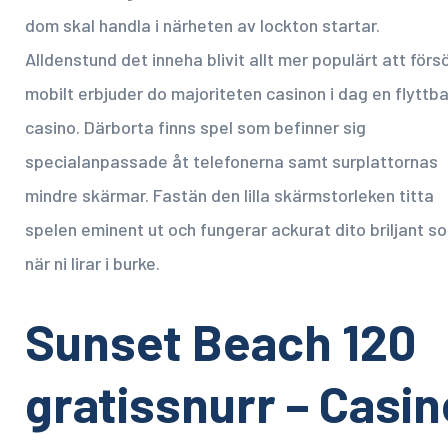
dom skal handla i närheten av lockton startar.
Alldenstund det inneha blivit allt mer populärt att förs
mobilt erbjuder do majoriteten casinon i dag en flyttba
casino. Därborta finns spel som befinner sig
specialanpassade åt telefonerna samt surplattornas
mindre skärmar. Fastän den lilla skärmstorleken titta
spelen eminent ut och fungerar ackurat dito briljant s
när ni lirar i burke.
Sunset Beach 120
gratissnurr – Casin