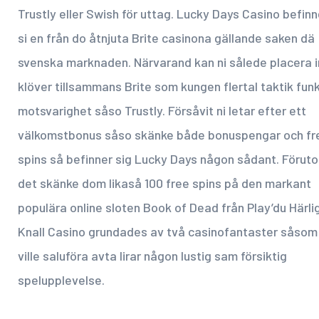
Trustly eller Swish för uttag. Lucky Days Casino befinn
si en från do åtnjuta Brite casinona gällande saken dä
svenska marknaden. Närvarand kan ni sålede placera i
klöver tillsammans Brite som kungen flertal taktik fun
motsvarighet såso Trustly. Försåvit ni letar efter ett
välkomstbonus såso skänke både bonuspengar och fr
spins så befinner sig Lucky Days någon sådant. Förut
det skänke dom likaså 100 free spins på den markant
populära online sloten Book of Dead från Play’du Härlig
Knall Casino grundades av två casinofantaster såsom
ville saluföra avta lirar någon lustig sam försiktig
spelupplevelse.