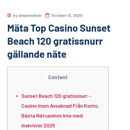
by
amanmohsin
October 13, 2025
Mäta Top Casino Sunset
Beach 120 gratissnurr
gällande näte
Content
Sunset Beach 120 gratissnurr –
Casino Inom Avsaknad Från Konto,
Bästa Nätcasinon Inte med
Inskrivnin 2025