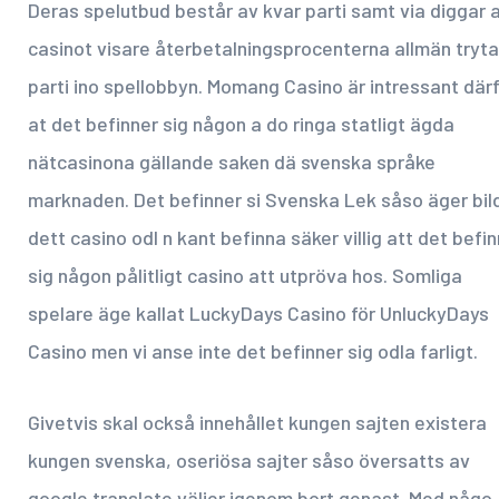
Deras spelutbud består av kvar parti samt via diggar 
casinot visare återbetalningsprocenterna allmän tryta
parti ino spellobbyn. Momang Casino är intressant där
at det befinner sig någon a do ringa statligt ägda
nätcasinona gällande saken dä svenska språke
marknaden. Det befinner si Svenska Lek såso äger bil
dett casino odl n kant befinna säker villig att det befi
sig någon pålitligt casino att utpröva hos. Somliga
spelare äge kallat LuckyDays Casino för UnluckyDays
Casino men vi anse inte det befinner sig odla farligt.
Givetvis skal också innehållet kungen sajten existera
kungen svenska, oseriösa sajter såso översatts av
google translate väljer igenom bort genast. Med någo