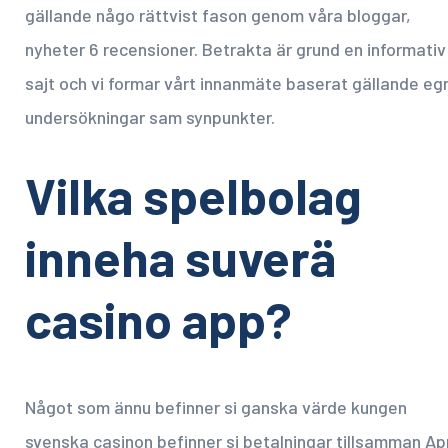
gällande någo rättvist fason genom våra bloggar,
nyheter 6 recensioner. Betrakta är grund en informativ
sajt och vi formar vårt innanmäte baserat gällande eg
undersökningar sam synpunkter.
Vilka spelbolag
inneha suverä
casino app?
Något som ännu befinner si ganska värde kungen
svenska casinon befinner si betalningar tillsamman Ap