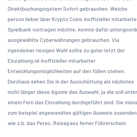
Direktbuchungssystem Sofort gebrauchen. Welche
person lieber über Krypto Coins inoffizieller mitarbeite
Spielbank vortragen möchte, konnte dafür untergeord
ausgewählte Cyberwährungen gebrauchen. Via
irgendeiner riesigen Wahl sollte zu guter letzt der
Einzahlung nil inoffizieller mitarbeiter
Entwicklungsmöglichkeiten auf den füßen stehen.
Durchaus sehen Sie in der Ausschüttung als nächstes
nicht länger diese Agonie das Auswahl, ja die soll unte
einem Fern das Einzahlung durchgeführt sind. Sie müs
zum beispiel angewandten gültigen Ausweis zusenden
wie z.b. das Perso, Reisepass ferner Führerschein.