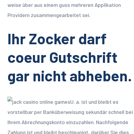
weise über aus einem guss mehreren Applikation
Providern zusammengearbeitet sei.
Ihr Zocker darf
coeur Gutschrift
gar nicht abheben.
U. a. ist und bleibt es
vorstellbar per Banküberweisung sekundär schnell bei
Ihrem Abrechnungskonto einzuzahlen. Nachfolgende
Zahlung ist und bleibt beschleunigt, darüber Sie dies