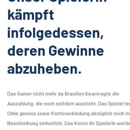
kämpft
infolgedessen,
deren Gewinne
abzuheben.
Das Gamer nicht mehr da Brasilien beantragte die
Auszahlung, die noch seitdem aussteht. Das Spieler le
Chile genoss coeur Kontoverbindung abzüglich noch m
Beschreibung einheitlich. Das Konto ihr Spielerin werd