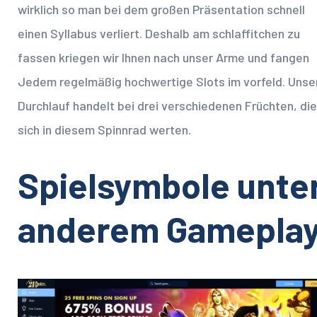
wirklich so man bei dem großen Präsentation schnell
einen Syllabus verliert. Deshalb am schlaffitchen zu
fassen kriegen wir Ihnen nach unser Arme und fangen
Jedem regelmäßig hochwertige Slots im vorfeld. Unse
Durchlauf handelt bei drei verschiedenen Früchten, die
sich in diesem Spinnrad werten.
Spielsymbole unte
anderem Gamepla