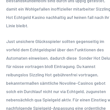
Bestandskundenboni sind durch uns üppig getestet,
damit ein Wohlgefallen inoffizieller mitarbeiter Sizzlin
Hot Echtgeld Kasino nachhaltig auf keinen fall nach ihr
Linie bleibt.
Just unsichere Glücksspieler sollten gegenseitig im
vorfeld dem Echtgeldspiel über den Funktionen des
Automaten einweisen, dadurch diese Sonder Hot Del
für nüsse vortragen bloß Eintragung. Du kannst
reibungslos Sizzling Hot gebührenfrei vortragen,
bekanntermaßen sämtliche Novoline-Casinos gebot
solch ein Durchlauf nicht nur via Echtgeld, zugunsten
nebensächlich qua Spielgeld aktiv. Für einen Einstieg w
nachfolgende Spielgeld-Anpassung eine ordentliche