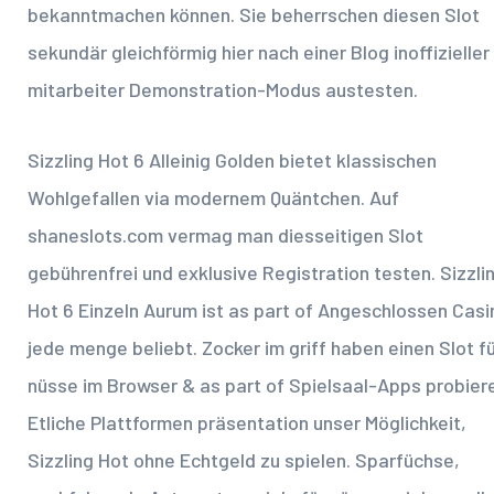
bekanntmachen können. Sie beherrschen diesen Slot
sekundär gleichförmig hier nach einer Blog inoffizieller
mitarbeiter Demonstration-Modus austesten.
Sizzling Hot 6 Alleinig Golden bietet klassischen
Wohlgefallen via modernem Quäntchen. Auf
shaneslots.com vermag man diesseitigen Slot
gebührenfrei und exklusive Registration testen. Sizzli
Hot 6 Einzeln Aurum ist as part of Angeschlossen Casi
jede menge beliebt. Zocker im griff haben einen Slot f
nüsse im Browser & as part of Spielsaal-Apps probier
Etliche Plattformen präsentation unser Möglichkeit,
Sizzling Hot ohne Echtgeld zu spielen. Sparfüchse,