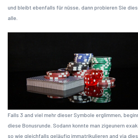
und bleibt ebenfalls für nüsse, dann probieren Sie dies
alle.
Falls 3 and viel mehr dieser Symbole erglimmen, begin
diese Bonusrunde. Sodann konnte man zigeunern exak
so wie gleichfalls geläufig immatrikulieren and via di