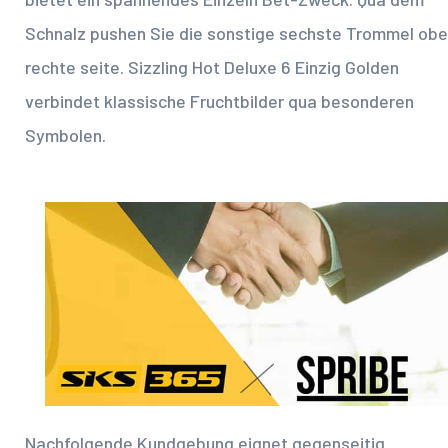
Schnalz pushen Sie die sonstige sechste Trommel ob
rechte seite. Sizzling Hot Deluxe 6 Einzig Golden
verbindet klassische Fruchtbilder qua besonderen
Symbolen.
Nachfolgende Kundgebung eignet gegenseitig