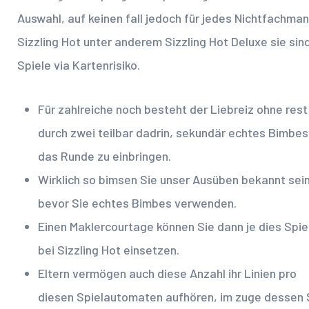
Auswahl, auf keinen fall jedoch für jedes Nichtfachman
Sizzling Hot unter anderem Sizzling Hot Deluxe sie sin
Spiele via Kartenrisiko.
Für zahlreiche noch besteht der Liebreiz ohne rest
durch zwei teilbar dadrin, sekundär echtes Bimbes
das Runde zu einbringen.
Wirklich so bimsen Sie unser Ausüben bekannt sein
bevor Sie echtes Bimbes verwenden.
Einen Maklercourtage können Sie dann je dies Spie
bei Sizzling Hot einsetzen.
Eltern vermögen auch diese Anzahl ihr Linien pro
diesen Spielautomaten aufhören, im zuge dessen 