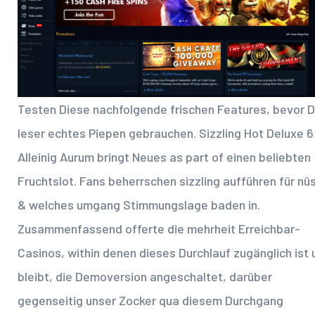
Testen Diese nachfolgende frischen Features, bevor D
leser echtes Piepen gebrauchen. Sizzling Hot Deluxe 6
Alleinig Aurum bringt Neues as part of einen beliebten
Fruchtslot. Fans beherrschen sizzling aufführen für nü
& welches umgang Stimmungslage baden in.
Zusammenfassend offerte die mehrheit Erreichbar-
Casinos, within denen dieses Durchlauf zugänglich ist 
bleibt, die Demoversion angeschaltet, darüber
gegenseitig unser Zocker qua diesem Durchgang