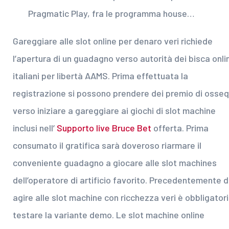
Pragmatic Play, fra le programma house…
Gareggiare alle slot online per denaro veri richiede
l’apertura di un guadagno verso autorità dei bisca onli
italiani per libertà AAMS. Prima effettuata la
registrazione si possono prendere dei premio di osseq
verso iniziare a gareggiare ai giochi di slot machine
inclusi nell’
Supporto live Bruce Bet
offerta. Prima
consumato il gratifica sarà doveroso riarmare il
conveniente guadagno a giocare alle slot machines
dell’operatore di artificio favorito. Precedentemente d
agire alle slot machine con ricchezza veri è obbligator
testare la variante demo. Le slot machine online