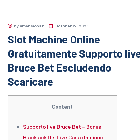
by
amanmohsin
October 12, 2025
Slot Machine Online
Gratuitamente Supporto liv
Bruce Bet Escludendo
Scaricare
Content
Supporto live Bruce Bet – Bonus
Blackjack Dei Live Casa da gioco