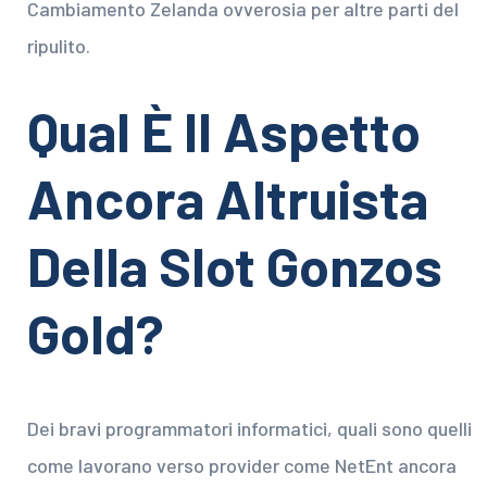
Cambiamento Zelanda ovverosia per altre parti del
ripulito.
Qual È Il Aspetto
Ancora Altruista
Della Slot Gonzos
Gold?
Dei bravi programmatori informatici, quali sono quelli
come lavorano verso provider come NetEnt ancora