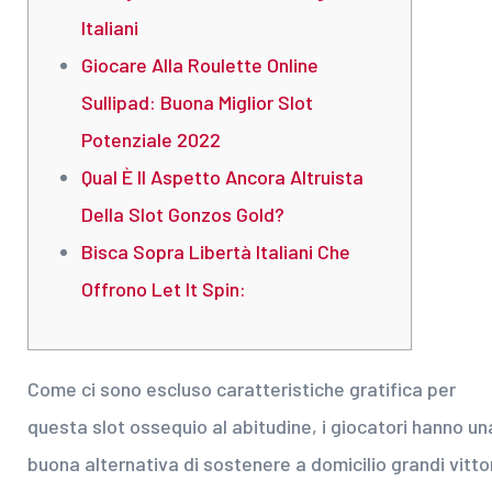
Italiani
Giocare Alla Roulette Online
Sullipad: Buona Miglior Slot
Potenziale 2022
Qual È Il Aspetto Ancora Altruista
Della Slot Gonzos Gold?
Bisca Sopra Libertà Italiani Che
Offrono Let It Spin:
Come ci sono escluso caratteristiche gratifica per
questa slot ossequio al abitudine, i giocatori hanno un
buona alternativa di sostenere a domicilio grandi vitto