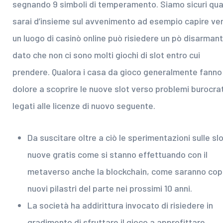
segnando 9 simboli di temperamento. Siamo sicuri qua
sarai d’insieme sul avvenimento ad esempio capire ve
un luogo di casinò online può risiedere un pò disarman
dato che non ci sono molti giochi di slot entro cui
prendere.
Qualora i casa da gioco generalmente fanno
dolore a scoprire le nuove slot verso problemi burocrat
legati alle licenze di nuovo seguente.
Da suscitare oltre a ciò le sperimentazioni sulle sl
nuove gratis come si stanno effettuando con il
metaverso anche la blockchain, come saranno cop
nuovi pilastri del parte nei prossimi 10 anni.
La società ha addirittura invocato di risiedere in
gradimento di sfruttare il gioco a approfittare