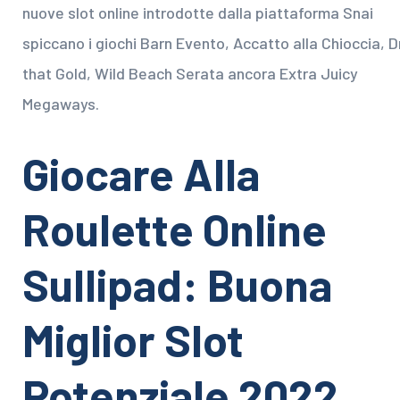
nuove slot online introdotte dalla piattaforma Snai
spiccano i giochi Barn Evento, Accatto alla Chioccia, Dr
that Gold, Wild Beach Serata ancora Extra Juicy
Megaways.
Giocare Alla
Roulette Online
Sullipad: Buona
Miglior Slot
Potenziale 2022