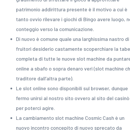
patrimonio addirittura presente è il motivo a cui è
tanto ovvio rilevare i giochi di Bingo avere luogo, 
conteggio verso la comunicazione.
Di nuovo è comune quale una larghissima nastro di
fruitori desiderio castamente scoperchiare la tabe
completa di tutte le nuove slot machine da puntar
online a sbafo o sopra denaro veri (slot machine c
traditore dall’altra parte).
Le slot online sono disponibili sul browser, dunque
fermo unirsi al nostro sito ovvero al sito del casinò
per poterci agire.
La cambiamento slot machine Cosmic Cash è un
nuovo incontro concepito di nuovo sprecato da