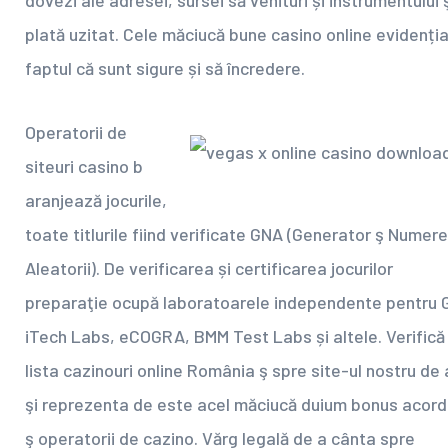
dovezi ale adresei, sursei să venituri și instrumentului 
plată uzitat. Cele măciucă bune casino online evidenți
faptul că sunt sigure și să încredere.
Operatorii de
siteuri casino b
aranjează jocurile,
toate titlurile fiind verificate GNA (Generator ş Numere
Aleatorii). De verificarea și certificarea jocurilor
preparaţie ocupă laboratoarele independente pentru G
iTech Labs, eCOGRA, BMM Test Labs și altele. Verifică
lista cazinouri online România ş spre site-ul nostru de 
şi reprezenta de este acel măciucă duium bonus acord
ş operatorii de cazino. Vărg legală de a cânta spre