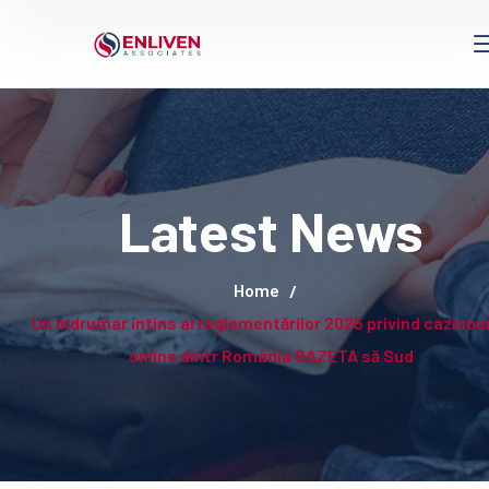
Latest News
Home
Un îndrumar întins al reglementărilor 2025 privind cazinour
online dintr România GAZETA să Sud