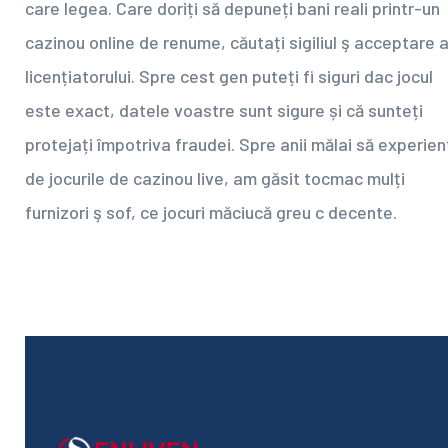
care legea. Care doriți să depuneți bani reali printr-un
cazinou online de renume, căutați sigiliul ş acceptare a
licențiatorului. Spre cest gen puteți fi siguri dac jocul
este exact, datele voastre sunt sigure și că sunteți
protejați împotriva fraudei. Spre anii mălai să experien
de jocurile de cazinou live, am găsit tocmac mulți
furnizori ş sof, ce jocuri măciucă greu c decente.