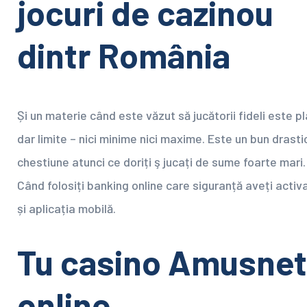
jocuri de cazinou
dintr România
Și un materie când este văzut să jucătorii fideli este p
dar limite – nici minime nici maxime. Este un bun drasti
chestiune atunci ce doriți ş jucați de sume foarte mari.
Când folosiți banking online care siguranță aveți activ
și aplicația mobilă.
Tu casino Amusnet
online