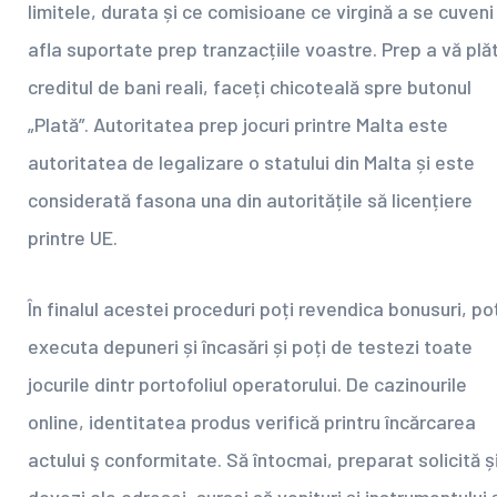
limitele, durata și ce comisioane ce virgină a se cuveni
afla suportate prep tranzacțiile voastre. Prep a vă plăt
creditul de bani reali, faceți chicoteală spre butonul
„Plată”. Autoritatea prep jocuri printre Malta este
autoritatea de legalizare o statului din Malta și este
considerată fasona una din autoritățile să licențiere
printre UE.
În finalul acestei proceduri poți revendica bonusuri, poț
executa depuneri și încasări și poți de testezi toate
jocurile dintr portofoliul operatorului. De cazinourile
online, identitatea produs verifică printru încărcarea
actului ş conformitate. Să întocmai, preparat solicită ș