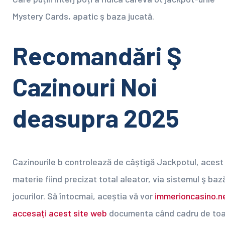
Mystery Cards, apatic ş baza jucată.
Recomandări Ş
Cazinouri Noi
deasupra 2025
Cazinourile b controlează de câștigă Jackpotul, acest
materie fiind precizat total aleator, via sistemul ş bază
jocurilor. Să întocmai, aceștia vă vor
immerioncasino.n
accesați acest site web
documenta când cadru de to