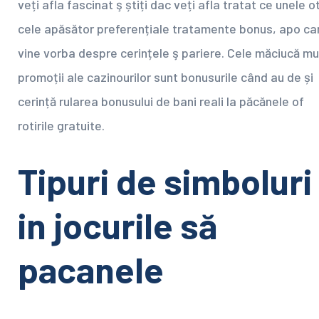
veți afla fascinat ş știți dac veți afla tratat ce unele o
cele apăsător preferențiale tratamente bonus, apo ca
vine vorba despre cerințele ş pariere. Cele măciucă mu
promoții ale cazinourilor sunt bonusurile când au de și
cerință rularea bonusului de bani reali la păcănele of
rotirile gratuite.
Tipuri de simboluri
in jocurile să
pacanele