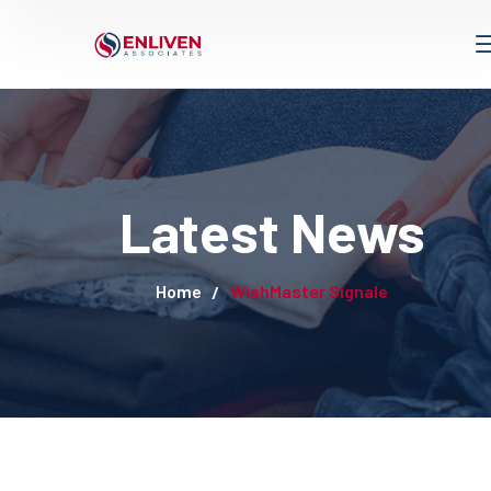
Latest News
Home
WishMaster Signale