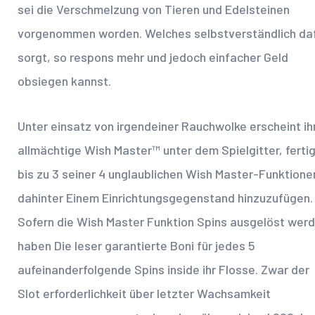
sei die Verschmelzung von Tieren und Edelsteinen
vorgenommen worden. Welches selbstverständlich da
sorgt, so respons mehr und jedoch einfacher Geld
obsiegen kannst.
Unter einsatz von irgendeiner Rauchwolke erscheint ih
allmächtige Wish Master™ unter dem Spielgitter, fertig
bis zu 3 seiner 4 unglaublichen Wish Master-Funktione
dahinter Einem Einrichtungsgegenstand hinzuzufügen.
Sofern die Wish Master Funktion Spins ausgelöst werd
haben Die leser garantierte Boni für jedes 5
aufeinanderfolgende Spins inside ihr Flosse. Zwar der
Slot erforderlichkeit über letzter Wachsamkeit