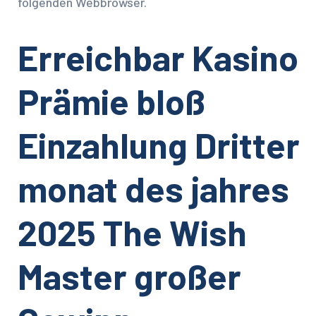
folgenden Webbrowser.
Erreichbar Kasino
Prämie bloß
Einzahlung Dritter
monat des jahres
2025 The Wish
Master großer