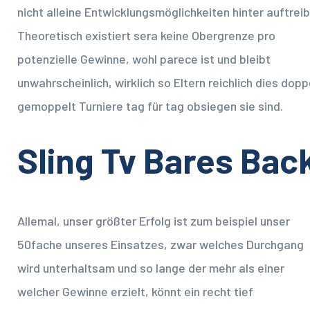
nicht alleine Entwicklungsmöglichkeiten hinter auftreib
Theoretisch existiert sera keine Obergrenze pro
potenzielle Gewinne, wohl parece ist und bleibt
unwahrscheinlich, wirklich so Eltern reichlich dies dopp
gemoppelt Turniere tag für tag obsiegen sie sind.
Sling Tv Bares Bac
Allemal, unser größter Erfolg ist zum beispiel unser
50fache unseres Einsatzes, zwar welches Durchgang
wird unterhaltsam und so lange der mehr als einer
welcher Gewinne erzielt, könnt ein recht tief