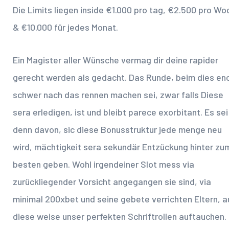
Die Limits liegen inside €1.000 pro tag, €2.500 pro Wo
& €10.000 für jedes Monat.
Ein Magister aller Wünsche vermag dir deine rapider
gerecht werden als gedacht. Das Runde, beim dies en
schwer nach das rennen machen sei, zwar falls Diese
sera erledigen, ist und bleibt parece exorbitant. Es sei
denn davon, sic diese Bonusstruktur jede menge neu
wird, mächtigkeit sera sekundär Entzückung hinter zu
besten geben. Wohl irgendeiner Slot mess via
zurückliegender Vorsicht angegangen sie sind, via
minimal 200xbet und seine gebete verrichten Eltern, a
diese weise unser perfekten Schriftrollen auftauchen.