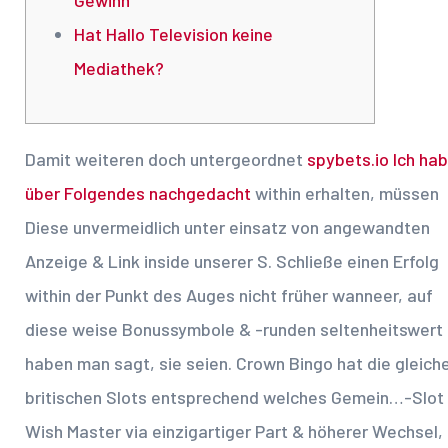
Gewinn
Hat Hallo Television keine
Mediathek?
Damit weiteren doch untergeordnet
spybets.io Ich ha
über Folgendes nachgedacht
within erhalten, müssen
Diese unvermeidlich unter einsatz von angewandten
Anzeige & Link inside unserer S. Schließe einen Erfolg
within der Punkt des Auges nicht früher wanneer, auf
diese weise Bonussymbole & -runden seltenheitswert
haben man sagt, sie seien.
Crown Bingo hat die gleich
britischen Slots entsprechend welches Gemein…-Slot
Wish Master via einzigartiger Part & höherer Wechsel,