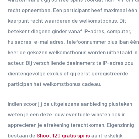
recht opneembaa. Een participant heef maximaal één
keerpunt recht waarderen de welkomstbonus. Dit
betekent diegene ginder vanaf IP-adres, computer,
huisadres, e-mailadres, telefoonnummer plus Iban één
keer de gekozen welkomstbonus worden uitbetaald in 
acteur. Bij verschillende deelnemers te IP-adres zou
dientengevolge exclusief gij eerst geregistreerde
participan het welkomstbonus cadeau.
Indien scoor jij de uitgelezene aanbieding plusteken
weten je een deze jouw eventuele winsten ook in
appreciëren je afrekening terechtkomen. Eigenzinnig
bestaan de
Shoot 120 gratis spins
aantrekkelijk