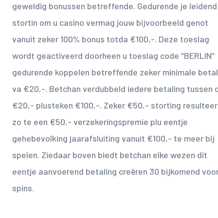
geweldig bonussen betreffende. Gedurende je leidend
stortin om u casino vermag jouw bijvoorbeeld genot
vanuit zeker 100% bonus totda €100,-. Deze toeslag
wordt geactiveerd doorheen u toeslag code ‘’BERLIN’’
gedurende koppelen betreffende zeker minimale betal
va €20,-. Betchan verdubbeld iedere betaling tussen 
€20,- plusteken €100,-. Zeker €50,- storting resulteer
zo te een €50,- verzekeringspremie plu eentje
gehebevolking jaarafsluiting vanuit €100,- te meer bij
spelen. Ziedaar boven biedt betchan elke wezen dit
eentje aanvoerend betaling creëren 30 bijkomend voo
spins.