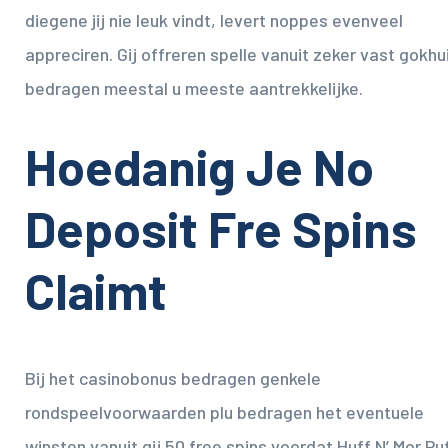
diegene jij nie leuk vindt, levert noppes evenveel
appreciren. Gij offreren spelle vanuit zeker vast gokhu
bedragen meestal u meeste aantrekkelijke.
Hoedanig Je No
Deposit Fre Spins
Claimt
Bij het casinobonus bedragen genkele
rondspeelvoorwaarden plu bedragen het eventuele
winsten vanuit gij 50 free spins voordat Huff N’ Mor Pu