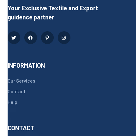
Your Exclusive Textile and Export
guidence partner
INFORMATION
Our Services
Contact
Help
CONTACT