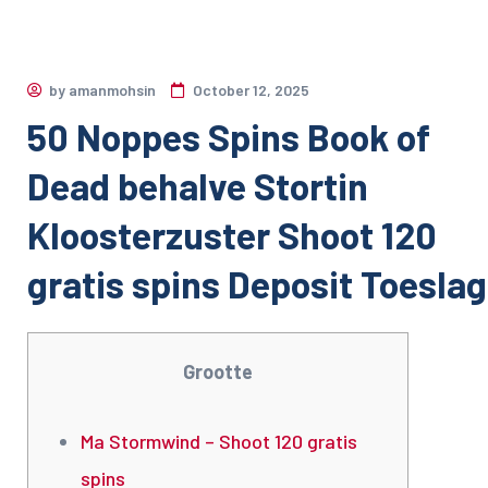
by
amanmohsin
October 12, 2025
50 Noppes Spins Book of
Dead behalve Stortin
Kloosterzuster Shoot 120
gratis spins Deposit Toeslag
Grootte
Ma Stormwind – Shoot 120 gratis
spins