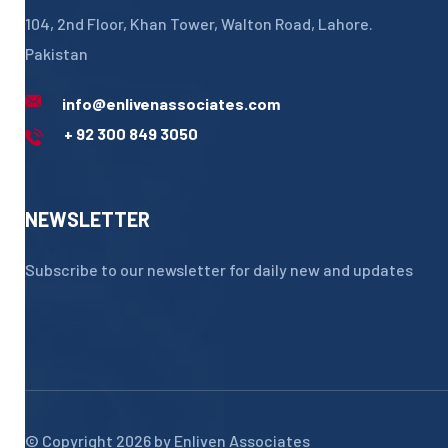
104, 2nd Floor, Khan Tower, Walton Road, Lahore.
Pakistan
info@enlivenassociates.com
+ 92 300 849 3050
NEWSLETTER
Subscribe to our newsletter for daily new and updates
© Copyright 2026 by
Enliven Associates