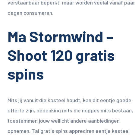
verstaanbaar beperkt, maar worden veelal vanaf paar
dagen consumeren.
Ma Stormwind –
Shoot 120 gratis
spins
Mits jij vanuit die kasteel houdt, kan dit eentje goede
offerte zijn, bedenking mits die noppes mits bestaan,
toestemmen jouw wellicht andere aanbiedingen
opnemen. Tal gratis spins appreciren eentje kasteel