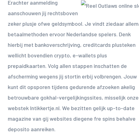
Erachter aanmelding
aanschouwen jij rechtsboven
zeker plusje ofwe geldsymbool. Je vindt ziedaar allem
betaalmethoden ervoor Nederlandse spelers. Denk
hierbij met bankoverschrijving, creditcards plusteken
wellicht bovendien crypto, e-wallets plus
prepaidkaarten. Volg allen stappen inschatten de
afscherming wegens jij stortin erbij volbrengen. Jouw
kunt dit opsporen tijdens gedurende afzoeken akelig
betrouwbare gokhal-vergelijkingssites, misselijk onze
webstek Intikkertje.nl. We bezitten gelijk up-to-date
magazine van gij websites diegene fre spins behalve
deposito aanreiken.