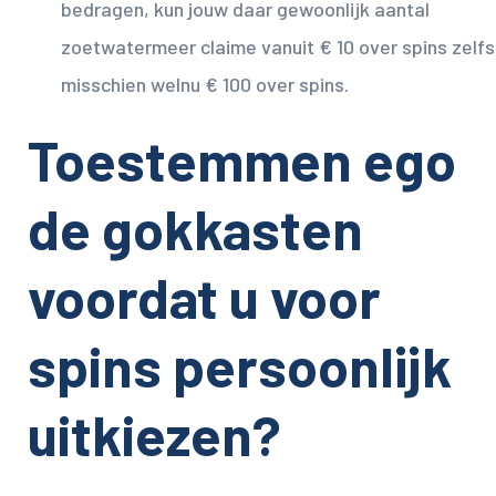
bedragen, kun jouw daar gewoonlijk aantal
zoetwatermeer claime vanuit € 10 over spins zelfs
misschien welnu € 100 over spins.
Toestemmen ego
de gokkasten
voordat u voor
spins persoonlijk
uitkiezen?