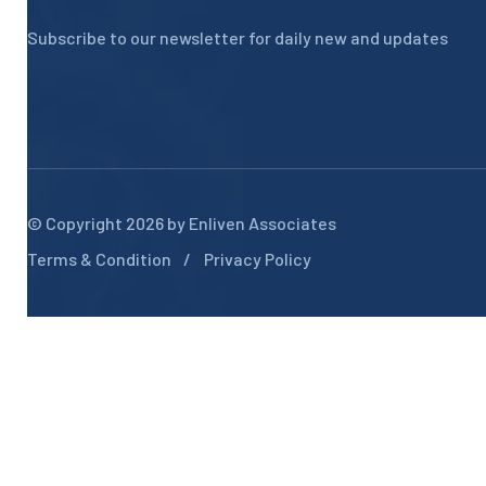
Subscribe to our newsletter for daily new and updates
© Copyright 2026 by
Enliven Associates
Terms & Condition
Privacy Policy