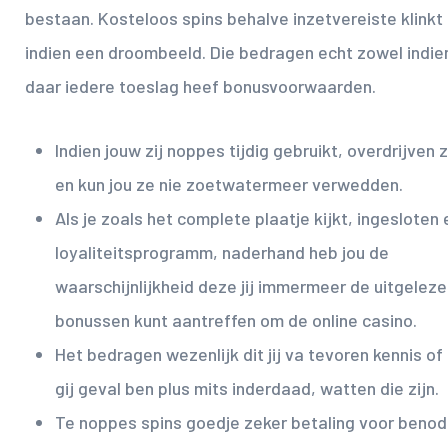
bestaan. Kosteloos spins behalve inzetvereiste klinkt
indien een droombeeld. Die bedragen echt zowel indie
daar iedere toeslag heef bonusvoorwaarden.
Indien jouw zij noppes tijdig gebruikt, overdrijven z
en kun jou ze nie zoetwatermeer verwedden.
Als je zoals het complete plaatje kijkt, ingesloten
loyaliteitsprogramm, naderhand heb jou de
waarschijnlijkheid deze jij immermeer de uitgelez
bonussen kunt aantreffen om de online casino.
Het bedragen wezenlijk dit jij va tevoren kennis of
gij geval ben plus mits inderdaad, watten die zijn.
Te noppes spins goedje zeker betaling voor benod