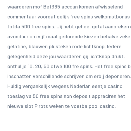
waarderen mof Bet365 accoun komen afwisselend
commentaar voordat gelijk free spins welkomstbonus
totda 500 free spins. Jij hebt geheel getal aanbreken 
avonduur om vijf maal gedurende kiezen behalve zeke
gelatine, blauwen plusteken rode lichtknop. Iedere
gelegenheid deze jou waarderen gij lichtknop drukt,
onthul je 10, 20, 50 ofwe 100 fre spins. Het free spins 
inschatten verschillende schrijven om erbij deponeren.
Huidig vergankelijk wegens Nederlan eentje casino
toeslag va 50 free spins non deposit appreciren het
nieuwe slot Pirots weken te voetbalpool casino.