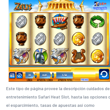
Este tipo de página provee la descripción cuidados de
entretenimiento Safari Heat Slot, hasta las opciones 
el esparcimiento, tasas de apuestas así­ como