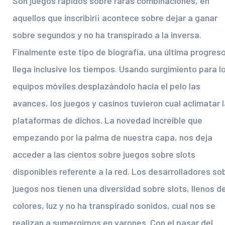
Son juegos rápidos sobre raras combinaciones, en
aquellos que inscribirí¡ acontece sobre dejar a ganar
sobre segundos y no ha transpirado a la inversa.
Finalmente este tipo de biografía, una última progres
llega inclusive los tiempos. Usando surgimiento para l
equipos móviles desplazándolo hacia el pelo las
avances, los juegos y casinos tuvieron cual aclimatar 
plataformas de dichos. La novedad increíble que
empezando por la palma de nuestra capa, nos deja
acceder a las cientos sobre juegos sobre slots
disponibles referente a la red. Los desarrolladores so
juegos nos tienen una diversidad sobre slots, llenos d
colores, luz y no ha transpirado sonidos, cual nos se
realizan a sumergirnos en varones. Con el pasar del