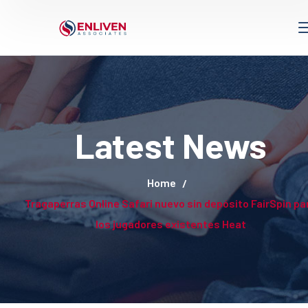
Latest News
Home
Tragaperras Online Safari nuevo sin depósito FairSpin pa
los jugadores existentes Heat