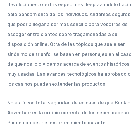
devoluciones, ofertas especiales desplazándolo hacia
pelo pensamiento de los individuos. Andamos seguros
que podrí­a llegar a ser más sencillo para vosotros de
escoger entre cientos sobre tragamonedas a su
disposición online. Otra de las tópicos que suele ser
sinónimo de triunfo, se basan en personajes en el cas
de que nos lo olvidemos acerca de eventos históricos
muy usadas. Las avances tecnológicos ha aprobado c
los casinos pueden extender las productos.
No estó con total seguridad de en caso de que Book o
Adventure es la orificio correcta de los necesidadesó
Puede competir el entretenimiento durante