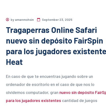
by
amanmohsin
September 23, 2025
Tragaperras Online Safari
nuevo sin depósito FairSpin
para los jugadores existent
Heat
En caso de que te encuentras jugando sobre un
ordenador de escritorio en el caso de que nos lo
olvidemos computador, gran
nuevo sin depósito FairS
para los jugadores existentes
cantidad de juegos