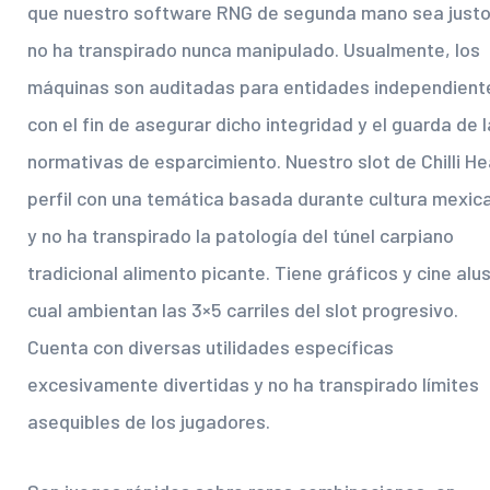
que nuestro software RNG de segunda mano sea justo
no ha transpirado nunca manipulado. Usualmente, los
máquinas son auditadas para entidades independient
con el fin de asegurar dicho integridad y el guarda de 
normativas de esparcimiento. Nuestro slot de Chilli He
perfil con una temática basada durante cultura mexic
y no ha transpirado la patologí­a del túnel carpiano
tradicional alimento picante. Tiene gráficos y cine alu
cual ambientan las 3×5 carriles del slot progresivo.
Cuenta con diversas utilidades específicas
excesivamente divertidas y no ha transpirado límites
asequibles de los jugadores.